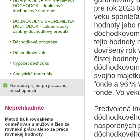
DOBROVOĽNÉ SPORENIE NA
DÔCHODOK - doplnkové
pre rok 2023 
dôchodkové sporenie
veku sporiteľa 
DOBROVOĽNÉ SPORENIE NA
hodnoty jeho
DÔCHODOK - celoeurópsky
osobný dôchodkový produkt
dôchodkovom 
tejto hodnoty 
Dôchodková prognóza
dovŕšený rok v
Dôchodkový vek
čistej hodnot
Výpočet dôchodku
dôchodkovom f
Analytické materiály
svojho majet
fonde a 96 %
Náhrada príjmu pri pracovnej
neschopnosti
fonde. Vo vek
Neprehliadnite
Predvolená in
dôchodkového 
Metodika k rovnakému
odmeňovaniu mužov a žien za
nasporených p
rovnakú prácu alebo za prácu
dôchodkového 
rovnakej hodnoty