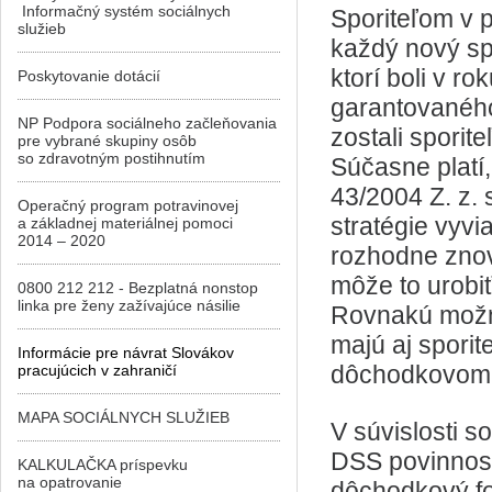
Informačný systém sociálnych
Sporiteľom v p
služieb
každý nový spo
ktorí boli v 
Poskytovanie dotácií
garantovanéh
NP Podpora sociálneho začleňovania
zostali spori
pre vybrané skupiny osôb
so zdravotným postihnutím
Súčasne platí
43/2004 Z. z. 
Operačný program potravinovej
stratégie vyvia
a základnej materiálnej pomoci
2014 – 2020
rozhodne znova
môže to urobi
0800 212 212 - Bezplatná nonstop
linka pre ženy zažívajúce násilie
Rovnakú možno
majú aj sporit
Informácie pre návrat Slovákov
dôchodkovom 
pracujúcich v zahraničí
MAPA SOCIÁLNYCH SLUŽIEB
V súvislosti s
DSS povinnosť
KALKULAČKA príspevku
na opatrovanie
dôchodkový fo