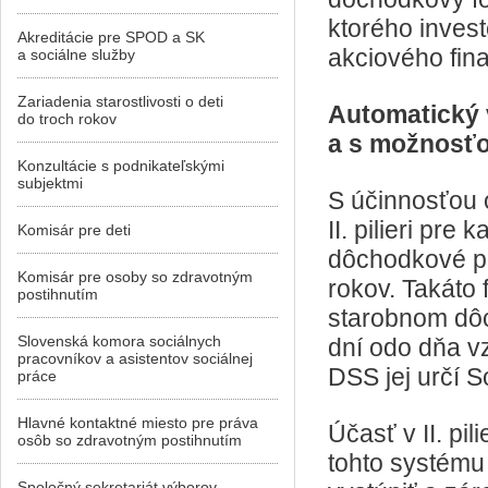
ktorého inves
Akreditácie pre SPOD a SK
akciového fin
a sociálne služby
Zariadenia starostlivosti o deti
Automatický v
do troch rokov
a s možnosť
Konzultácie s podnikateľskými
subjektmi
S účinnosťou 
II. pilieri pre
Komisár pre deti
dôchodkové po
Komisár pre osoby so zdravotným
rokov. Takáto
postihnutím
starobnom dô
Slovenská komora sociálnych
dní odo dňa vzn
pracovníkov a asistentov sociálnej
DSS jej určí S
práce
Hlavné kontaktné miesto pre práva
Účasť v II. pi
osôb so zdravotným postihnutím
tohto systému 
Spoločný sekretariát výborov