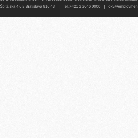
Špitálska 4,6,8 Bratislava 816 43
|
Tel.:+421 2 2046 0000
|
okv@employment