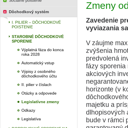
Sociálne poistenie
Zmeny od
Dôchodkový systém
Zavedenie pr
I. PILIER – DÔCHODKOVÉ
vyviazania sa
POISTENIE
STAROBNÉ DÔCHODKOVÉ
SPORENIE
V záujme maxim
zvýšenia hmot
Výplatná fáza do konca
roka 2028
predvolená inv
Automatický vstup
fázy sporenia
Výpisy z osobného
akciových inv
dôchodkového účtu
negarantovan
II. pilier v číslach
horizonte (v 
Otázky a odpovede
dôchodkového
Legislatívne zmeny
majetku a prí
Odkazy
dlhopisových a
bude v rámci p
Legislatíva
garantovaný 