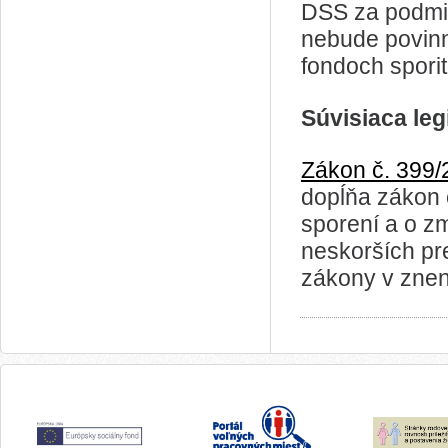
DSS za podmi
nebude povinn
fondoch sporit
Súvisiaca legi
Zákon č. 399
dopĺňa zákon 
sporení a o z
neskorších pr
zákony v znen