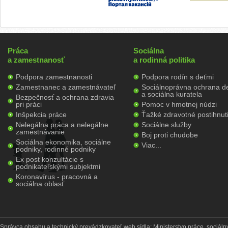
Práca
Sociálna
a zamestnanosť
a rodinná politika
Podpora zamestnanosti
Podpora rodín s deťmi
Zamestnanec a zamestnávateľ
Sociálnoprávna ochrana de
a sociálna kuratela
Bezpečnosť a ochrana zdravia
pri práci
Pomoc v hmotnej núdzi
Inšpekcia práce
Ťažké zdravotné postihnut
Nelegálna práca a nelegálne
Sociálne služby
zamestnávanie
Boj proti chudobe
Sociálna ekonomika, sociálne
Viac...
podniky, rodinné podniky
Ex post konzultácie s
podnikateľskými subjektmi
Koronavírus - pracovná a
sociálna oblasť
Správca obsahu a technický prevádzkovateľ web sídla: Ministerstvo práce, sociálny