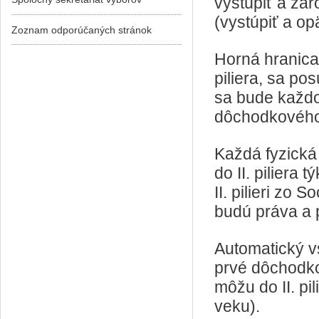
vystúpiť a zár
(vystúpiť a op
Zoznam odporúčaných stránok
Horná hranica 
piliera, sa po
sa bude každo
dôchodkového
Každá fyzická 
do II. piliera 
II. pilieri zo
budú práva a po
Automatický v
prvé dôchodko
môžu do II. pi
veku).