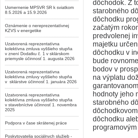
dôchodok. Z t
Usmernenie MPSVR SR k sviatkom
starobného d
8.5.2026 a 15.9.2026
dôchodku pro
Oznámenie o nereprezentatívnej
začatým rokom
KZVS v energetike
predvolenej in
majetku určen
Uzatvorená reprezentatívna
kolektívna zmluva vyššieho stupňa
dôchodku v i
v znení Dodatku č. 1 v sklárskom
priemysle účinnosť 1. augusta 2026
bude rovnomer
bodov v prosp
Uzatvorená reprezentatívna
na výplatu do
kolektívna zmluvy vyššieho stupňa
v sklárstve účinnosť 1. januára 2026
garantovanom 
hodnoty jeho 
Uzatvorená reprezentatívna
kolektívna zmluva vyššieho stupňa
starobného d
v stavebníctve účinnosť 1. novembra
dôchodkovom 
2025
dôchodku ale
Podpora v čase skrátenej práce
programovým 
Poskytovatelia sociálnych služieb -