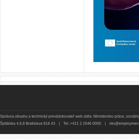
Správca obsahu a technický prevádzkovateľ web sídla: Ministerstvo práce, sociálny
Špitálska 4,6,8 Bratislava 816 43
|
Tel.:+421 2 2046 0000
|
okv@employment