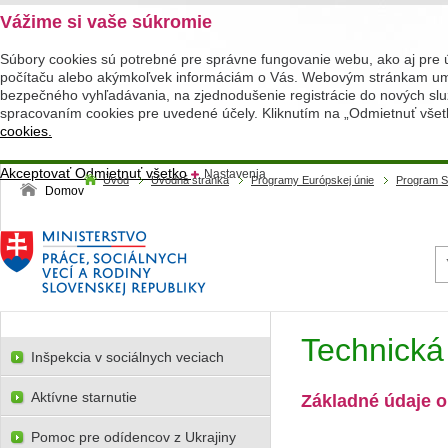
Vážime si vaše súkromie
Súbory cookies sú potrebné pre správne fungovanie webu, ako aj pre 
počítaču alebo akýmkoľvek informáciám o Vás. Webovým stránkam umož
bezpečného vyhľadávania, na zjednodušenie registrácie do nových služ
spracovaním cookies pre uvedené účely. Kliknutím na „Odmietnuť všet
cookies.
Akceptovať
Odmietnuť všetko
Nastavenia
Úvod
Úvodná stránka
Programy Európskej únie
Program S
Domov
Technick
Inšpekcia v sociálnych veciach
Aktívne starnutie
Základné údaje o
Pomoc pre odídencov z Ukrajiny