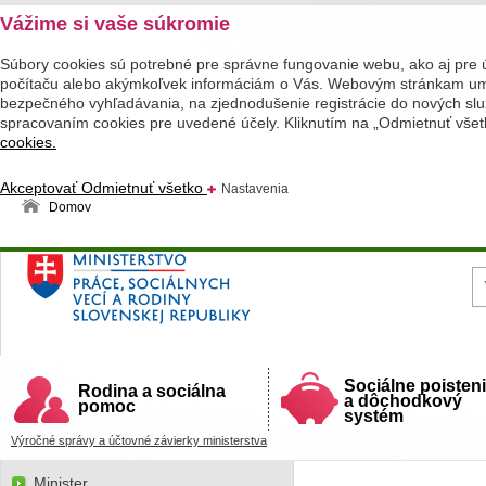
Vážime si vaše súkromie
Súbory cookies sú potrebné pre správne fungovanie webu, ako aj pre 
počítaču alebo akýmkoľvek informáciám o Vás. Webovým stránkam umož
bezpečného vyhľadávania, na zjednodušenie registrácie do nových služ
spracovaním cookies pre uvedené účely. Kliknutím na „Odmietnuť všet
cookies.
Akceptovať
Odmietnuť všetko
Nastavenia
Domov
Ministerstvo práce, sociálnych vecí a rodiny
Slovenskej republiky
Sociálne poisten
Rodina a sociálna
a dôchodkový
pomoc
systém
Výročné správy a účtovné závierky ministerstva
Minister