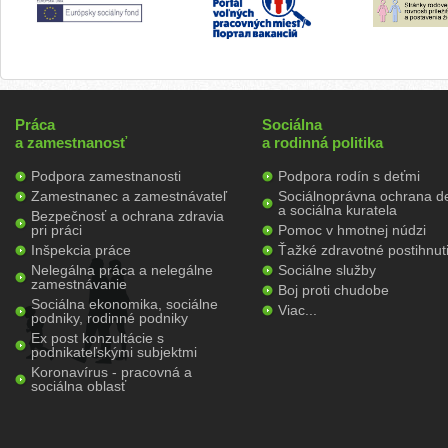
Práca
Sociálna
a zamestnanosť
a rodinná politika
Podpora zamestnanosti
Podpora rodín s deťmi
Zamestnanec a zamestnávateľ
Sociálnoprávna ochrana de
a sociálna kuratela
Bezpečnosť a ochrana zdravia
pri práci
Pomoc v hmotnej núdzi
Inšpekcia práce
Ťažké zdravotné postihnut
Nelegálna práca a nelegálne
Sociálne služby
zamestnávanie
Boj proti chudobe
Sociálna ekonomika, sociálne
Viac...
podniky, rodinné podniky
Ex post konzultácie s
podnikateľskými subjektmi
Koronavírus - pracovná a
sociálna oblasť