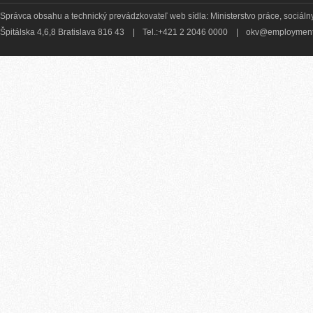
Správca obsahu a technický prevádzkovateľ web sídla: Ministerstvo práce, sociálny
Špitálska 4,6,8 Bratislava 816 43
|
Tel.:+421 2 2046 0000
|
okv@employment