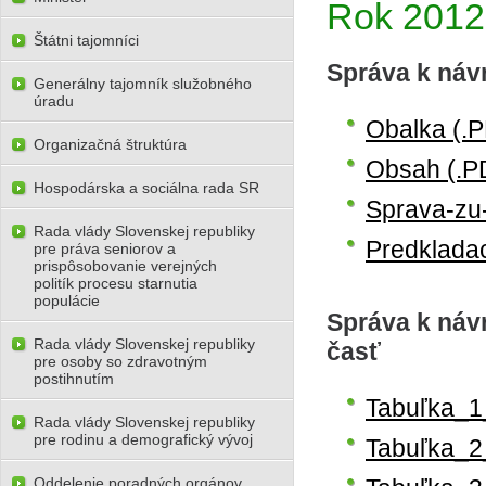
Rok 2012
Štátni tajomníci
Správa k náv
Generálny tajomník služobného
úradu
Obalka (.
Organizačná štruktúra
Obsah (.P
Hospodárska a sociálna rada SR
Sprava-zu
Rada vlády Slovenskej republiky
Predkladac
pre práva seniorov a
prispôsobovanie verejných
politík procesu starnutia
populácie
Správa k návr
Rada vlády Slovenskej republiky
časť
pre osoby so zdravotným
postihnutím
Tabuľka_1
Rada vlády Slovenskej republiky
pre rodinu a demografický vývoj
Tabuľka_2
Oddelenie poradných orgánov