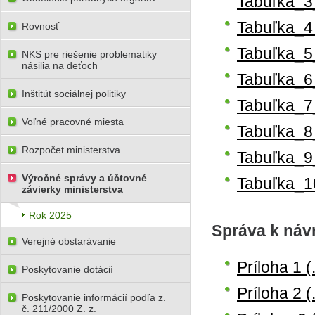
Tabuľka_3
Tabuľka_4
Rovnosť
Tabuľka_5
NKS pre riešenie problematiky
násilia na deťoch
Tabuľka_6
Inštitút sociálnej politiky
Tabuľka_7
Voľné pracovné miesta
Tabuľka_8
Rozpočet ministerstva
Tabuľka_9
Výročné správy a účtovné
Tabuľka_1
závierky ministerstva
Rok 2025
Správa k návr
Verejné obstarávanie
Príloha 1 
Poskytovanie dotácií
Príloha 2 
Poskytovanie informácií podľa z.
č. 211/2000 Z. z.