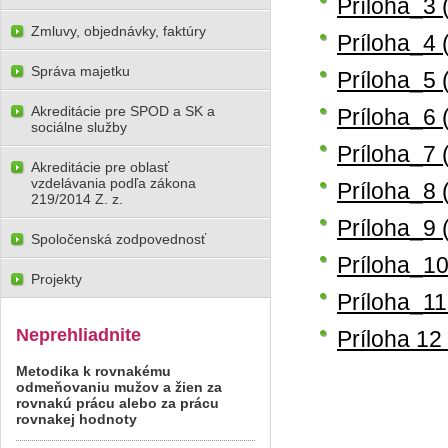
Príloha_3 
Zmluvy, objednávky, faktúry
Príloha_4 
Správa majetku
Príloha_5 
Akreditácie pre SPOD a SK a
Príloha_6 
sociálne služby
Príloha_7 
Akreditácie pre oblasť
vzdelávania podľa zákona
Príloha_8 
219/2014 Z. z.
Príloha_9 
Spoločenská zodpovednosť
Príloha_10
Projekty
Príloha_11
Neprehliadnite
Príloha 12
Metodika k rovnakému
odmeňovaniu mužov a žien za
rovnakú prácu alebo za prácu
rovnakej hodnoty