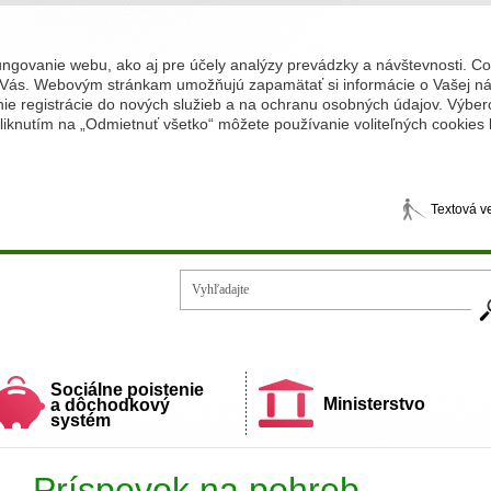
ungovanie webu, ako aj pre účely analýzy prevádzky a návštevnosti. C
Vás. Webovým stránkam umožňujú zapamätať si informácie o Vašej náv
 registrácie do nových služieb a na ochranu osobných údajov. Výberom
iknutím na „Odmietnuť všetko“ môžete používanie voliteľných cookies
Textová v
Vy
ecí a rodiny
Sociálne poistenie
Ministerstvo
a dôchodkový
systém
Príspevok na pohreb