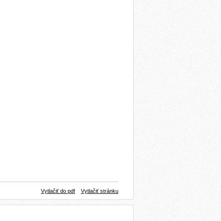
Vytlačiť do pdf
Vytlačiť stránku