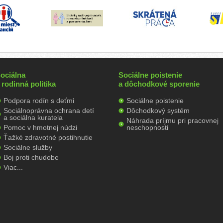
ociálna
Sociálne poistenie
 rodinná politika
a dôchodkové sporenie
Podpora rodín s deťmi
Sociálne poistenie
Sociálnoprávna ochrana detí
Dôchodkový systém
a sociálna kuratela
Náhrada príjmu pri pracovnej
Pomoc v hmotnej núdzi
neschopnosti
Ťažké zdravotné postihnutie
Sociálne služby
Boj proti chudobe
Viac...