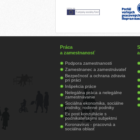
Práca
S
a zamestnanosť
a
Podpora zamestnanosti
Zamestnanec a zamestnávateľ
Bezpečnosť a ochrana zdravia
pri práci
Inšpekcia práce
Nelegálna práca a nelegálne
zamestnávanie
Sociálna ekonomika, sociálne
podniky, rodinné podniky
Ex post konzultácie s
podnikateľskými subjektmi
Koronavírus - pracovná a
sociálna oblasť