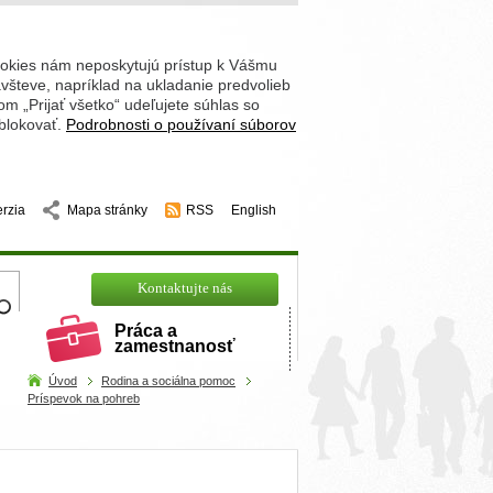
ookies nám neposkytujú prístup k Vášmu
števe, napríklad na ukladanie predvolieb
 „Prijať všetko“ udeľujete súhlas so
 blokovať.
Podrobnosti o používaní súborov
erzia
Mapa stránky
RSS
English
hľadajte
Kontaktujte nás
Práca a
zamestnanosť
Úvod
Rodina a sociálna pomoc
Príspevok na pohreb