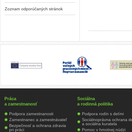
Zoznam odporúčaných stránok
Práca
Sociálna
a zamestnanosť
a rodinná politika
Podpora zamestnanosti
Podpora rodín s deťmi
Zamestnanec a zamestnávateľ
Sociálnoprávna ochrana de
a sociálna kuratela
Bezpečnosť a ochrana zdravia
pri práci
Pomoc v hmotnej núdzi