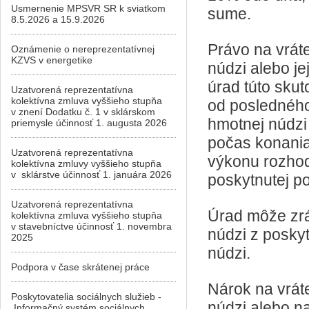
Usmernenie MPSVR SR k sviatkom
sume.
8.5.2026 a 15.9.2026
Právo na vrát
Oznámenie o nereprezentatívnej
KZVS v energetike
núdzi alebo je
úrad túto skut
Uzatvorená reprezentatívna
kolektívna zmluva vyššieho stupňa
od posledného
v znení Dodatku č. 1 v sklárskom
hmotnej núdzi 
priemysle účinnosť 1. augusta 2026
počas konania 
Uzatvorená reprezentatívna
výkonu rozhod
kolektívna zmluvy vyššieho stupňa
v sklárstve účinnosť 1. januára 2026
poskytnutej p
Uzatvorená reprezentatívna
Úrad môže zr
kolektívna zmluva vyššieho stupňa
v stavebníctve účinnosť 1. novembra
núdzi z posky
2025
núdzi.
Podpora v čase skrátenej práce
Nárok na vrát
Poskytovatelia sociálnych služieb -
núdzi alebo na
Informačný systém sociálnych