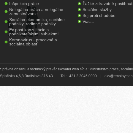
Inšpekcia práce
Ťažké zdravotné postihnut
Nelegálna práca a nelegálne
Sociálne služby
zamestnávanie
Boj proti chudobe
Sociálna ekonomika, sociálne
Viac...
podniky, rodinné podniky
Ex post konzultácie s
podnikateľskými subjektmi
Koronavírus - pracovná a
sociálna oblasť
Správca obsahu a technický prevádzkovateľ web sídla: Ministerstvo práce, sociálny
Špitálska 4,6,8 Bratislava 816 43
|
Tel.:+421 2 2046 0000
|
okv@employment