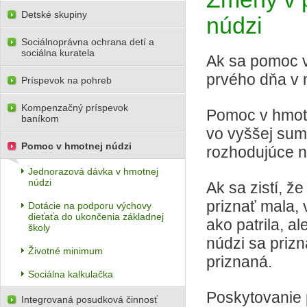
Detské skupiny
núdzi
Sociálnoprávna ochrana detí a
sociálna kuratela
Ak sa pomoc v
prvého dňa v 
Príspevok na pohreb
Kompenzačný príspevok
Pomoc v hmotne
baníkom
vo vyššej sum
Pomoc v hmotnej núdzi
rozhodujúce n
Jednorazová dávka v hmotnej
núdzi
Ak sa zistí, ž
priznať mala,
Dotácie na podporu výchovy
dieťaťa do ukončenia základnej
ako patrila, a
školy
núdzi sa prizn
Životné minimum
priznaná.
Sociálna kalkulačka
Poskytovanie 
Integrovaná posudková činnosť