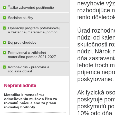
nevyhovie výz
Ťažké zdravotné postihnutie
rozhodujúce na
tento dôsledo
Sociálne služby
Operačný program potravinovej
Úrad rozhodne
a základnej materiálnej pomoci
núdzi od kale
Boj proti chudobe
skutočnosti r
núdzi. Nárok 
Potravinová a základná
materiálna pomoc 2021-2027
dňa zastaveni
lehote troch 
Koronavírus - pracovná a
príjemca nepr
sociálna oblasť
poskytovanie.
Neprehliadnite
Ak fyzická oso
Metodika k rovnakému
poskytuje pom
odmeňovaniu mužov a žien za
rovnakú prácu alebo za prácu
poskytnutú po
rovnakej hodnoty
10% odo dňa, 