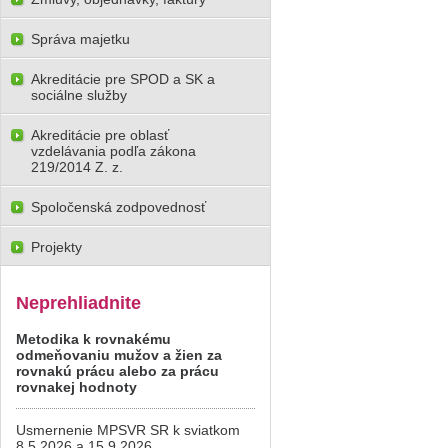
Správa majetku
Akreditácie pre SPOD a SK a
sociálne služby
Akreditácie pre oblasť
vzdelávania podľa zákona
219/2014 Z. z.
Spoločenská zodpovednosť
Projekty
Neprehliadnite
Metodika k rovnakému
odmeňovaniu mužov a žien za
rovnakú prácu alebo za prácu
rovnakej hodnoty
Usmernenie MPSVR SR k sviatkom
8.5.2026 a 15.9.2026