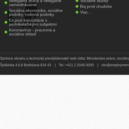
Nelegálna práca a nelegálne
Sociálne služby
zamestnávanie
Boj proti chudobe
Sociálna ekonomika, sociálne
Viac...
podniky, rodinné podniky
Ex post konzultácie s
podnikateľskými subjektmi
Koronavírus - pracovná a
sociálna oblasť
Správca obsahu a technický prevádzkovateľ web sídla: Ministerstvo práce, sociálny
Špitálska 4,6,8 Bratislava 816 43
|
Tel.:+421 2 2046 0000
|
okv@employment