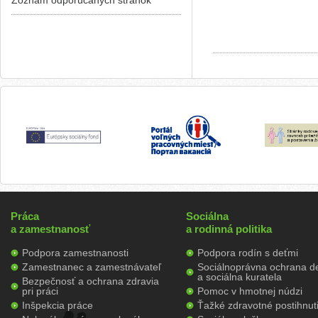
Zoznam odporúčaných stránok
Práca
Sociálna
a zamestnanosť
a rodinná politika
Podpora zamestnanosti
Podpora rodín s deťmi
Zamestnanec a zamestnávateľ
Sociálnoprávna ochrana de
a sociálna kuratela
Bezpečnosť a ochrana zdravia
pri práci
Pomoc v hmotnej núdzi
Inšpekcia práce
Ťažké zdravotné postihnut