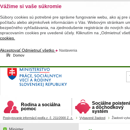
Vážime si vaše súkromie
Súbory cookies sú potrebné pre správne fungovanie webu, ako aj pre 
počítaču alebo akýmkoľvek informáciám o Vás. Webovým stránkam umož
bezpečného vyhľadávania, na zjednodušenie registrácie do nových služ
spracovaním cookies pre uvedené účely. Kliknutím na „Odmietnuť všet
cookies.
Akceptovať
Odmietnuť všetko
Nastavenia
Domov
Ministerstvo práce, sociálnych vecí a rodiny
Slovenskej republiky
Sociálne poisten
Rodina a sociálna
a dôchodkový
pomoc
systém
Poskytovanie informácií podľa z. č. 211/2000 Z. z.
Vybavené žiadosti
Žiadosti vyb
Minister