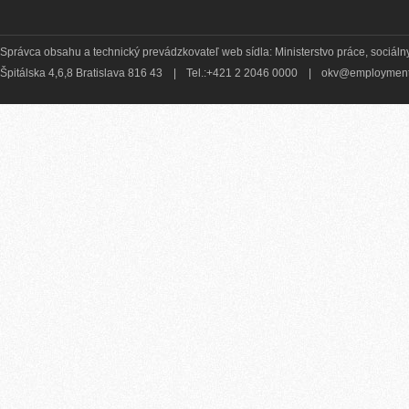
Správca obsahu a technický prevádzkovateľ web sídla: Ministerstvo práce, sociálny
Špitálska 4,6,8 Bratislava 816 43
|
Tel.:+421 2 2046 0000
|
okv@employment