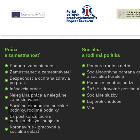
Práca
Sociálna
a zamestnanosť
a rodinná politika
Podpora zamestnanosti
Podpora rodín s deťmi
Zamestnanec a zamestnávateľ
Sociálnoprávna ochrana de
a sociálna kuratela
Bezpečnosť a ochrana zdravia
pri práci
Pomoc v hmotnej núdzi
Inšpekcia práce
Ťažké zdravotné postihnut
Nelegálna práca a nelegálne
Sociálne služby
zamestnávanie
Boj proti chudobe
Sociálna ekonomika, sociálne
Viac...
podniky, rodinné podniky
Ex post konzultácie s
podnikateľskými subjektmi
Koronavírus - pracovná a
sociálna oblasť