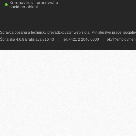
Koronavírus - pracovná a
sociálna oblasť
Správca obsahu a technický prevádzkovateľ web sídla: Ministerstvo práce, sociálny
Špitálska 4,6,8 Bratislava 816 43
|
Tel.:+421 2 2046 0000
|
okv@employment