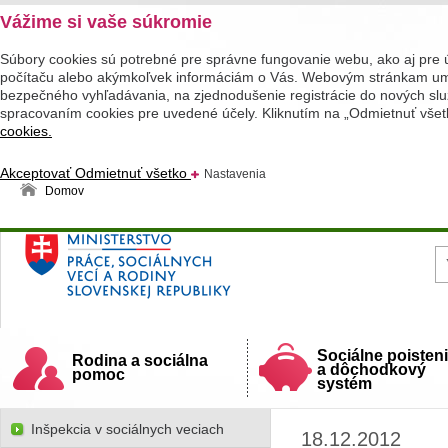
Vážime si vaše súkromie
Súbory cookies sú potrebné pre správne fungovanie webu, ako aj pre 
počítaču alebo akýmkoľvek informáciám o Vás. Webovým stránkam umož
bezpečného vyhľadávania, na zjednodušenie registrácie do nových služ
spracovaním cookies pre uvedené účely. Kliknutím na „Odmietnuť všet
cookies.
Akceptovať
Odmietnuť všetko
Nastavenia
Domov
Ministerstvo práce, sociálnych vecí a rodiny
Slovenskej republiky
Sociálne poisten
Rodina a sociálna
a dôchodkový
pomoc
systém
Inšpekcia v sociálnych veciach
18.12.2012