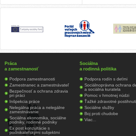
Práca
Sociálna
a zamestnanosť
a rodinná politika
Podpora zamestnanosti
Podpora rodín s deťmi
Zamestnanec a zamestnávateľ
Sociálnoprávna ochrana de
a sociálna kuratela
Bezpečnosť a ochrana zdravia
pri práci
Pomoc v hmotnej núdzi
Inšpekcia práce
Ťažké zdravotné postihnut
Nelegálna práca a nelegálne
Sociálne služby
zamestnávanie
Boj proti chudobe
Sociálna ekonomika, sociálne
Viac...
podniky, rodinné podniky
Ex post konzultácie s
podnikateľskými subjektmi