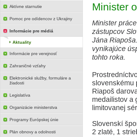
Minister 
Aktívne starnutie
Pomoc pre odídencov z Ukrajiny
Minister práce
zástupcov Sl
Informácie pre médiá
Jána Riapoša
Aktuality
vynikajúce ús
Informácie pre verejnosť
tohto roka.
Zahraničné vzťahy
Prostredníct
Elektronické služby, formuláre a
slovenskému p
žiadosti
Riapoš daroval
Legislatíva
medailistov a 
limitovanej séri
Organizácie ministerstva
Programy Európskej únie
Slovenskí špo
2 zlaté, 1 str
Plán obnovy a odolnosti