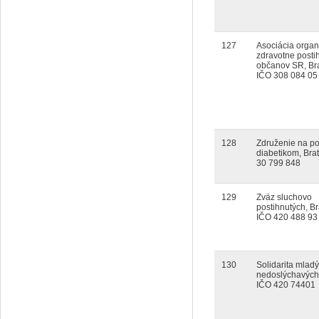
127
Asociácia organ
zdravotne posti
občanov SR, Bra
IČO 308 084 05
128
Združenie na p
diabetikom, Bra
30 799 848
129
Zväz sluchovo
postihnutých, Br
IČO 420 488 93
130
Solidarita mlad
nedoslýchavých,
IČO 420 74401