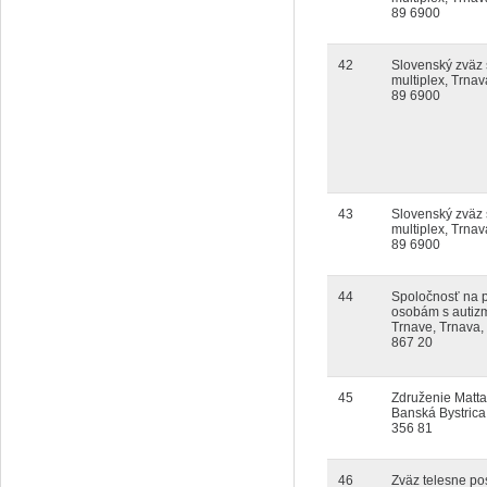
89 6900
42
Slovenský zväz 
multiplex, Trnav
89 6900
43
Slovenský zväz 
multiplex, Trnav
89 6900
44
Spoločnosť na
osobám s autiz
Trnave, Trnava,
867 20
45
Združenie Matta
Banská Bystrica
356 81
46
Zväz telesne pos