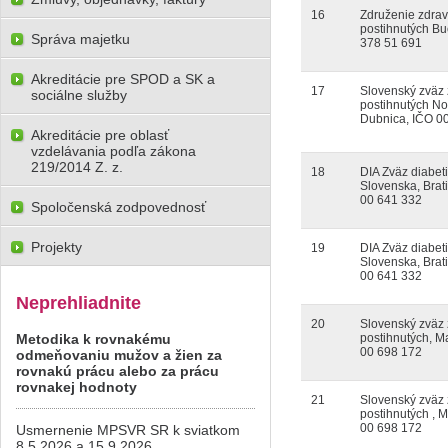
16
Združenie zdra
postihnutých Bu
Správa majetku
378 51 691
Akreditácie pre SPOD a SK a
17
Slovenský zväz
sociálne služby
postihnutých N
Dubnica, IČO 0
Akreditácie pre oblasť
vzdelávania podľa zákona
219/2014 Z. z.
18
DIA Zväz diabet
Slovenska, Brat
00 641 332
Spoločenská zodpovednosť
Projekty
19
DIA Zväz diabet
Slovenska, Brat
00 641 332
Neprehliadnite
20
Slovenský zväz
Metodika k rovnakému
postihnutých, M
00 698 172
odmeňovaniu mužov a žien za
rovnakú prácu alebo za prácu
rovnakej hodnoty
21
Slovenský zväz
postihnutých , M
00 698 172
Usmernenie MPSVR SR k sviatkom
8.5.2026 a 15.9.2026