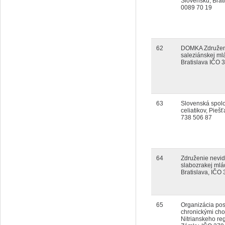
Slovensku, Brat
0089 70 19
62
DOMKA Združen
saleziánskej ml
Bratislava IČO 
63
Slovenská spol
celiatikov, Pieš
738 506 87
64
Združenie nevid
slabozrakej mlá
Bratislava, IČO
65
Organizácia pos
chronickými ch
Nitrianskeho re