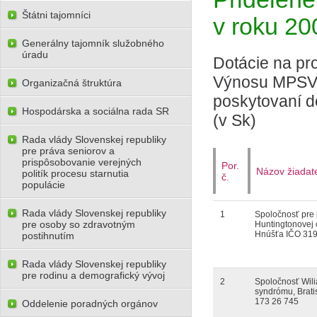
Štátni tajomníci
v roku 20
Generálny tajomník služobného
úradu
Dotácie na pr
Výnosu MPSVR
Organizačná štruktúra
poskytovaní d
Hospodárska a sociálna rada SR
(v Sk)
Rada vlády Slovenskej republiky
pre práva seniorov a
prispôsobovanie verejných
Por.
Názov žiadat
politík procesu starnutia
č.
populácie
Rada vlády Slovenskej republiky
1
Spoločnosť pre
pre osoby so zdravotným
Huntingtonovej 
Hnúšťa IČO 319
postihnutím
Rada vlády Slovenskej republiky
pre rodinu a demografický vývoj
2
Spoločnosť Wil
syndrómu, Brati
173 26 745
Oddelenie poradných orgánov