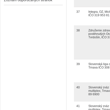
Zoznam odporúčaných stránok
37
Integra, OZ, Mic
IČO 319 953 81
38
Združenie zdra
postihnutých Or
Tvrdošín, IČO 3
39
Slovenská liga c
Trnava IČO 308
40
Slovenský zväz 
multiplex, Trnav
89 6900
41
Slovenský zväz 
multiplex, Trnav