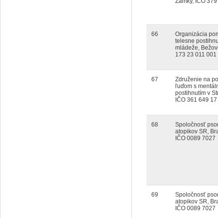
Zámky, IČO 379
66
Organizácia po
telesne postihnu
mládeže, Bežov
173 23 011 001
67
Združenie na p
ľuďom s mentá
postihnutím v S
IČO 361 649 17
68
Spoločnosť psor
atopikov SR, Bra
IČO 0089 7027
69
Spoločnosť psor
atopikov SR, Bra
IČO 0089 7027