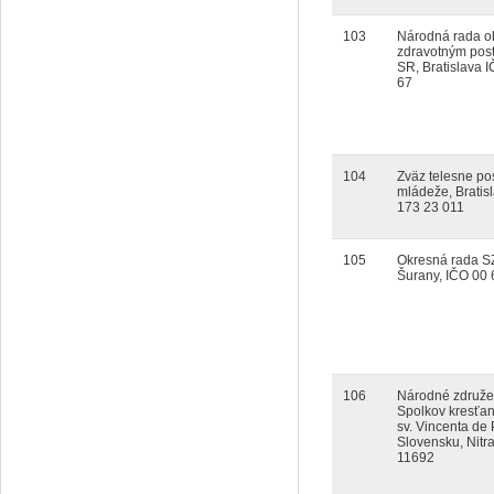
103
Národná rada o
zdravotným post
SR, Bratislava 
67
104
Zväz telesne pos
mládeže, Bratis
173 23 011
105
Okresná rada S
Šurany, IČO 00
106
Národné združe
Spolkov kresťan
sv. Vincenta de
Slovensku, Nitr
11692