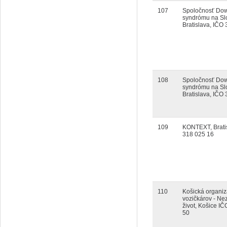
107
Spoločnosť Do
syndrómu na Sl
Bratislava, IČO
108
Spoločnosť Do
syndrómu na Sl
Bratislava, IČO
109
KONTEXT, Brati
318 025 16
110
Košická organiz
vozičkárov - Nez
život, Košice I
50