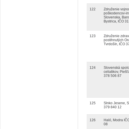
122
Združenie vojn
poškodencov-in
Slovenska, Ban
Bystrica, IČO 3
123
Združenie zdra
postihnutých Or
Tvrdošín, IČO 3
124
Slovenská spol
celiatikov, Pieš
378 506 87
125
Slnko Jesene, 
379 840 12
126
Haló, Modra IČ
08