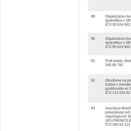
89
Organizácia mu
dystrofikov v SR
IČO 00 624 802
90
Organizácia mu
dystrofikov v SR
IČO 00 624 802
91
Proti prúdu, Bra
360 68 781
92
Združenie na p
ľuďom s mentá
postihnutím vo S
IČO 313 043 62
93
Asociácia tlmoč
posunkovej reči
nepočujúcich S
(ATLPRENES),Br
IČO 360 64 114