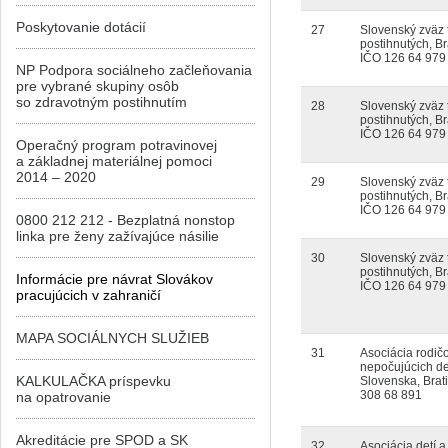
Poskytovanie dotácií
27
Slovenský zväz 
postihnutých, Br
IČO 126 64 979
NP Podpora sociálneho začleňovania
pre vybrané skupiny osôb
so zdravotným postihnutím
28
Slovenský zväz 
postihnutých, Br
IČO 126 64 979
Operačný program potravinovej
a základnej materiálnej pomoci
2014 – 2020
29
Slovenský zväz 
postihnutých, Br
IČO 126 64 979
0800 212 212 - Bezplatná nonstop
linka pre ženy zažívajúce násilie
30
Slovenský zväz 
postihnutých, Br
Informácie pre návrat Slovákov
IČO 126 64 979
pracujúcich v zahraničí
MAPA SOCIÁLNYCH SLUŽIEB
31
Asociácia rodič
nepočujúcich de
KALKULAČKA príspevku
Slovenska, Brat
308 68 891
na opatrovanie
Akreditácie pre SPOD a SK
32
Asociácia detí 