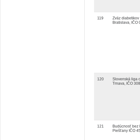
119
Zväz diabetikov
Bratislava, IČO
120
Slovenská liga c
Trnava, IČO 30
121
Budúcnosť bez b
Piešťany IČO 4