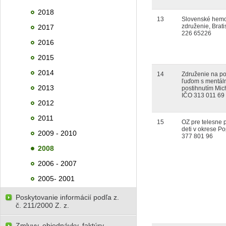
2018
13
Slovenské hemof
združenie, Brati
2017
226 65226
2016
2015
2014
14
Združenie na p
ľuďom s mentá
2013
postihnutím Mic
IČO 313 011 69
2012
2011
15
OZ pre telesne 
deti v okrese P
2009 - 2010
377 801 96
2008
2006 - 2007
2005- 2001
Poskytovanie informácií podľa z.
č. 211/2000 Z. z.
Zmluvy, objednávky, faktúry