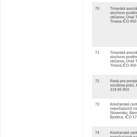
70
Trnavská asociá
sluchovo postih
občanov, Úrad 
Trnava IČO 450
71
Trnavská asociá
sluchovo postih
občanov, Úrad 
Trnava IČO 450
72
Rada pre porad
sociálnej práci,
319 65 903
73
Kresťanské cen
nepočujúcich n
Slovensku, Ban
Bystrica, IČO 1
74
Kresťanské cen