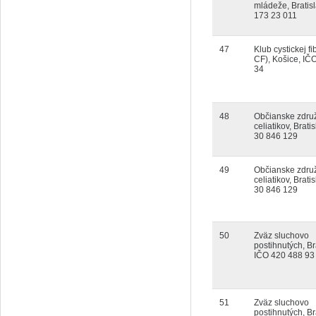
mládeže, Bratis
173 23 011
47
Klub cystickej f
CF), Košice, IČ
34
48
Občianske zdru
celiatikov, Brati
30 846 129
49
Občianske zdru
celiatikov, Brati
30 846 129
50
Zväz sluchovo
postihnutých, Br
IČO 420 488 93
51
Zväz sluchovo
postihnutých, Br