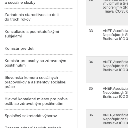
a sociálne služby
vnútorným a te
ochorením v SR
Trnava IČO 35 
Zariadenia starostlivosti o deti
do troch rokov
33
ANEP, Asociáci
Konzultácie s podnikateľskými
Nepočujúcich S
subjektmi
Bratislava IČO 
Komisár pre deti
Komisár pre osoby so zdravotným
34
ANEP, Asociáci
postihnutím
Nepočujúcich S
Bratislava IČO 
Slovenská komora sociálnych
pracovníkov a asistentov sociálnej
práce
35
ANEP, Asociáci
Nepočujúcich S
Bratislava IČO 
Hlavné kontaktné miesto pre práva
osôb so zdravotným postihnutím
36
ANEP, Asociáci
Spoločný sekretariát výborov
Nepočujúcich S
Bratislava IČO 