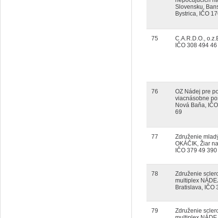
nepočujúcich n
Slovensku, Ban
Bystrica, IČO 1
75
C.A.R.D.O., o.z.
IČO 308 494 46
76
OZ Nádej pre p
viacnásobne po
Nová Baňa, IČO
69
77
Združenie mlad
OKÁČIK, Žiar n
IČO 379 49 390
78
Združenie scler
multiplex NÁDE
Bratislava, IČO
79
Združenie scler
multiplex NÁDE