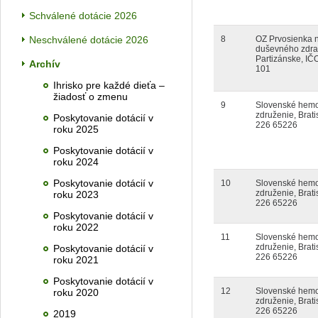
Schválené dotácie 2026
Neschválené dotácie 2026
8
OZ Prvosienka 
duševného zdra
Partizánske, IČ
Archív
101
Ihrisko pre každé dieťa –
žiadosť o zmenu
9
Slovenské hemof
združenie, Brati
Poskytovanie dotácií v
226 65226
roku 2025
Poskytovanie dotácií v
roku 2024
Poskytovanie dotácií v
10
Slovenské hemof
združenie, Brati
roku 2023
226 65226
Poskytovanie dotácií v
roku 2022
11
Slovenské hemof
združenie, Brati
Poskytovanie dotácií v
226 65226
roku 2021
Poskytovanie dotácií v
12
Slovenské hemof
roku 2020
združenie, Brati
226 65226
2019