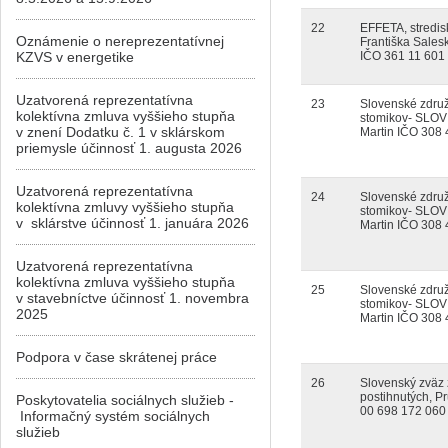
22
EFFETA, stredis
Oznámenie o nereprezentatívnej
Františka Salesk
KZVS v energetike
IČO 361 11 601
Uzatvorená reprezentatívna
23
Slovenské zdru
kolektívna zmluva vyššieho stupňa
stomikov- SLOV
v znení Dodatku č. 1 v sklárskom
Martin IČO 308 
priemysle účinnosť 1. augusta 2026
Uzatvorená reprezentatívna
24
Slovenské zdru
kolektívna zmluvy vyššieho stupňa
stomikov- SLOV
v sklárstve účinnosť 1. januára 2026
Martin IČO 308 
Uzatvorená reprezentatívna
kolektívna zmluva vyššieho stupňa
25
Slovenské zdru
v stavebníctve účinnosť 1. novembra
stomikov- SLOV
2025
Martin IČO 308 
Podpora v čase skrátenej práce
26
Slovenský zväz
postihnutých, P
Poskytovatelia sociálnych služieb -
00 698 172 060
Informačný systém sociálnych
služieb