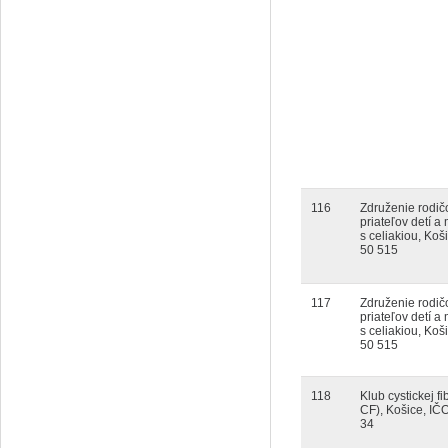
116
Združenie rodič
priateľov detí a
s celiakiou, Ko
50 515
117
Združenie rodič
priateľov detí a
s celiakiou, Ko
50 515
118
Klub cystickej f
CF), Košice, IČ
34