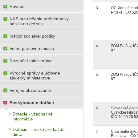
Rovnosť
3
OZ Klub dôcho
Pruské, IČO 52
NKS pre riešenie problematiky
násilia na deťoch
Inštitút sociálnej politiky
4
ZOM Prešov, IČ
Voľné pracovné miesta
87
Rozpočet ministerstva
Výročné správy a účtovné
5
ZOM Prešov, IČ
závierky ministerstva
87
Verejné obstarávanie
Poskytovanie dotácií
6
Slovenská Asoc
Cystickej Fibróz
Dotácie - všeobecné
IČO 45 00 78 5
informácie
Dotácie - ihrisko pre každé
7
Únia materských
dieťa
Bratislava, IČO