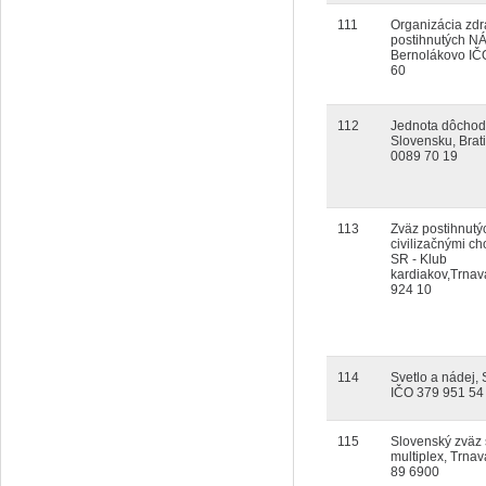
111
Organizácia zdr
postihnutých N
Bernolákovo IČ
60
112
Jednota dôchod
Slovensku, Brat
0089 70 19
113
Zväz postihnutý
civilizačnými c
SR - Klub
kardiakov,Trnav
924 10
114
Svetlo a nádej, 
IČO 379 951 54
115
Slovenský zväz 
multiplex, Trnav
89 6900