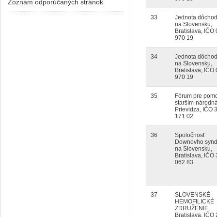
Zoznam odporúčaných stránok
33
Jednota dôcho
na Slovensku,
Bratislava, IČO
970 19
34
Jednota dôcho
na Slovensku,
Bratislava, IČO
970 19
35
Fórum pre pom
starším-národná
Prievidza, IČO 
171 02
36
Spoločnosť
Downovho syn
na Slovensku,
Bratislava, IČO
062 83
37
SLOVENSKÉ
HEMOFILICKÉ
ZDRUŽENIE,
Bratislava, IČO