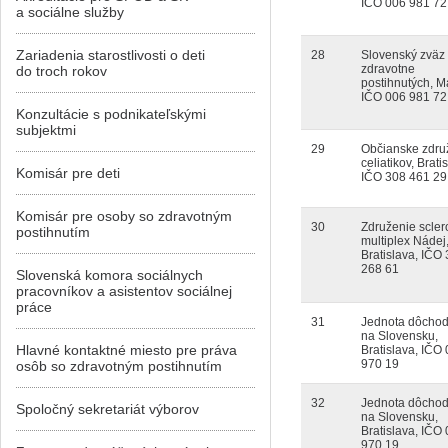
IČO 006 981 72
a sociálne služby
Zariadenia starostlivosti o deti
28
Slovenský zväz
zdravotne
do troch rokov
postihnutých, Ma
IČO 006 981 72
Konzultácie s podnikateľskými
subjektmi
29
Občianske zdru
celiatikov, Brati
Komisár pre deti
IČO 308 461 29
Komisár pre osoby so zdravotným
30
Združenie scler
postihnutím
multiplex Nádej
Bratislava, IČO
268 61
Slovenská komora sociálnych
pracovníkov a asistentov sociálnej
práce
31
Jednota dôcho
na Slovensku,
Hlavné kontaktné miesto pre práva
Bratislava, IČO
970 19
osôb so zdravotným postihnutím
32
Jednota dôcho
Spoločný sekretariát výborov
na Slovensku,
Bratislava, IČO
970 19