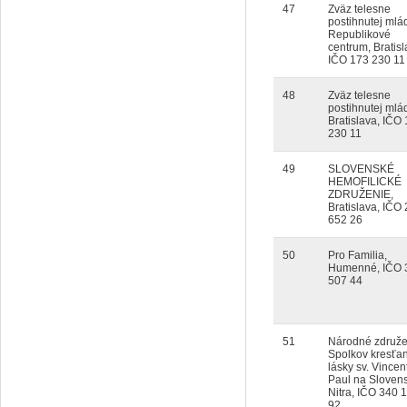
47
Zväz telesne
postihnutej mlá
Republikové
centrum, Bratisl
IČO 173 230 11
48
Zväz telesne
postihnutej mlá
Bratislava, IČO
230 11
49
SLOVENSKÉ
HEMOFILICKÉ
ZDRUŽENIE,
Bratislava, IČO
652 26
50
Pro Familia,
Humenné, IČO 
507 44
51
Národné združe
Spolkov kresťa
lásky sv. Vincen
Paul na Sloven
Nitra, IČO 340 
92