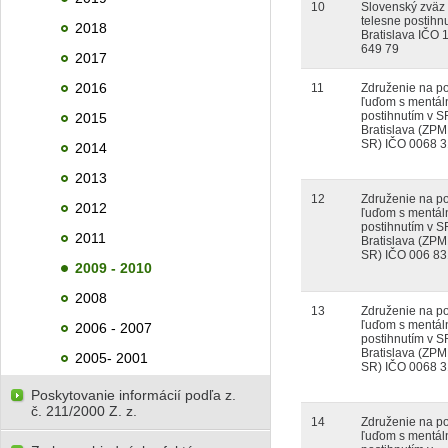
10
Slovenský zväz
telesne postihn
2018
Bratislava IČO 
649 79
2017
2016
11
Združenie na 
ľuďom s mentá
postihnutím v S
2015
Bratislava (ZPM
SR) IČO 0068 
2014
2013
12
Združenie na 
2012
ľuďom s mentá
postihnutím v S
2011
Bratislava (ZPM
SR) IČO 006 83
2009 - 2010
2008
13
Združenie na 
ľuďom s mentá
2006 - 2007
postihnutím v S
Bratislava (ZPM
2005- 2001
SR) IČO 0068 
Poskytovanie informácií podľa z.
č. 211/2000 Z. z.
14
Združenie na 
ľuďom s mentá