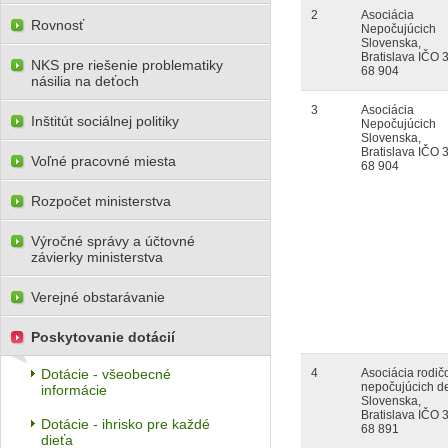
2
Asociácia
Rovnosť
Nepočujúcich
Slovenska,
Bratislava IČO 
NKS pre riešenie problematiky
68 904
násilia na deťoch
3
Asociácia
Inštitút sociálnej politiky
Nepočujúcich
Slovenska,
Bratislava IČO 
Voľné pracovné miesta
68 904
Rozpočet ministerstva
Výročné správy a účtovné
závierky ministerstva
Verejné obstarávanie
Poskytovanie dotácií
Dotácie - všeobecné
4
Asociácia rodič
nepočujúcich de
informácie
Slovenska,
Bratislava IČO 
Dotácie - ihrisko pre každé
68 891
dieťa