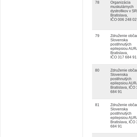
78
Organizácia
muskulárnych
dystrofikov v SR
Bratislava,
IČO 006 248 02
79
Združenie obča
Slovenska
postihnutých
epilepsiou AUR
Bratislava,
IČO 317 684 91
80
Združenie obča
Slovenska
postihnutých
epilepsiou AUR
Bratislava, IČO
684 91
81
Združenie obča
Slovenska
postihnutých
epilepsiou AUR
Bratislava, IČO
684 91