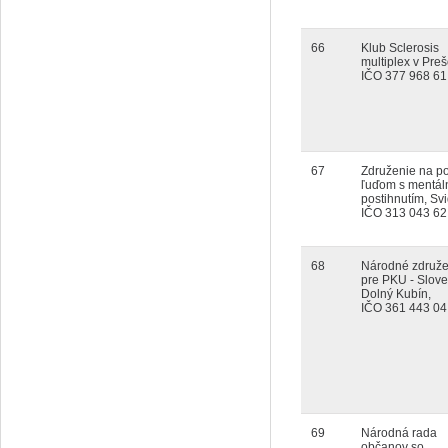
66
Klub Sclerosis
multiplex v Pre
IČO 377 968 61
67
Združenie na 
ľuďom s mentá
postihnutím, Svi
IČO 313 043 62
68
Národné združe
pre PKU - Slove
Dolný Kubín,
IČO 361 443 04
69
Národná rada
občanov so