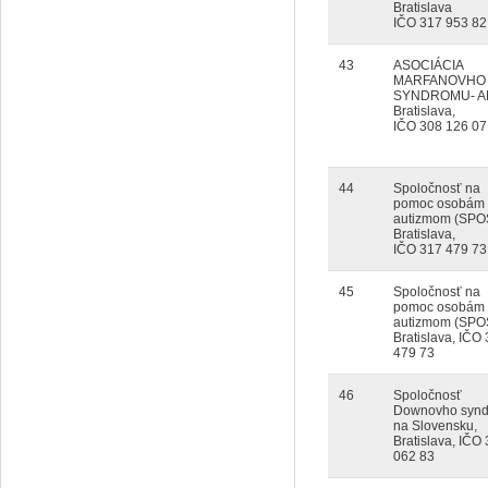
Bratislava
IČO 317 953 82
43
ASOCIÁCIA
MARFANOVHO
SYNDROMU- A
Bratislava,
IČO 308 126 07
44
Spoločnosť na
pomoc osobám 
autizmom (SPO
Bratislava,
IČO 317 479 73
45
Spoločnosť na
pomoc osobám 
autizmom (SPO
Bratislava, IČO
479 73
46
Spoločnosť
Downovho syn
na Slovensku,
Bratislava, IČO
062 83