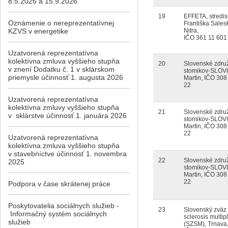
8.5.2026 a 15.9.2026
19
EFFETA, stredis
Oznámenie o nereprezentatívnej
Františka Sales
KZVS v energetike
Nitra,
IČO 361 11 601
Uzatvorená reprezentatívna
kolektívna zmluva vyššieho stupňa
20
Slovenské zdru
v znení Dodatku č. 1 v sklárskom
stomikov-SLOV
priemysle účinnosť 1. augusta 2026
Martin, IČO 308
22
Uzatvorená reprezentatívna
kolektívna zmluvy vyššieho stupňa
21
Slovenské zdru
v sklárstve účinnosť 1. januára 2026
stomikov-SLOV
Martin, IČO 308
22
Uzatvorená reprezentatívna
kolektívna zmluva vyššieho stupňa
v stavebníctve účinnosť 1. novembra
22
Slovenské zdru
2025
stomikov-SLOV
Martin, IČO 308
22
Podpora v čase skrátenej práce
Poskytovatelia sociálnych služieb -
23
Slovenský zväz
Informačný systém sociálnych
sclerosis multip
služieb
(SZSM), Trnava