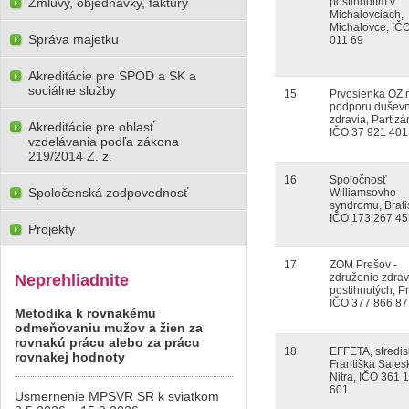
Zmluvy, objednávky, faktúry
postihnutím v
Michalovciach,
Michalovce, IČ
Správa majetku
011 69
Akreditácie pre SPOD a SK a
sociálne služby
15
Prvosienka OZ 
podporu dušev
zdravia, Partizá
Akreditácie pre oblasť
IČO 37 921 401
vzdelávania podľa zákona
219/2014 Z. z.
16
Spoločnosť
Spoločenská zodpovednosť
Williamsovho
syndromu, Brati
IČO 173 267 45
Projekty
17
ZOM Prešov -
Neprehliadnite
združenie zdra
postihnutých, P
IČO 377 866 87
Metodika k rovnakému
odmeňovaniu mužov a žien za
rovnakú prácu alebo za prácu
18
EFFETA, stredis
rovnakej hodnoty
Františka Sales
Nitra, IČO 361 
601
Usmernenie MPSVR SR k sviatkom