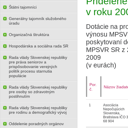
Pridelen
Štátni tajomníci
v roku 20
Generálny tajomník služobného
úradu
Dotácie na pr
výnosu MPSVR
Organizačná štruktúra
poskytovaní d
Hospodárska a sociálna rada SR
MPSVR SR z 26
2009
Rada vlády Slovenskej republiky
pre práva seniorov a
(v eurách)
prispôsobovanie verejných
politík procesu starnutia
populácie
Por.
Názov žiadat
Rada vlády Slovenskej republiky
č.
pre osoby so zdravotným
postihnutím
1
Asociácia
Rada vlády Slovenskej republiky
Nepočujúcich
pre rodinu a demografický vývoj
Slovenska,
Bratislava IČO 
68 904
Oddelenie poradných orgánov