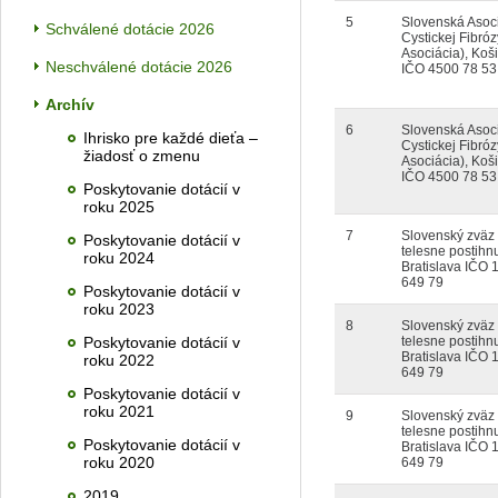
5
Slovenská Asoc
Schválené dotácie 2026
Cystickej Fibróz
Asociácia), Koš
Neschválené dotácie 2026
IČO 4500 78 53
Archív
6
Slovenská Asoc
Ihrisko pre každé dieťa –
Cystickej Fibróz
žiadosť o zmenu
Asociácia), Koš
IČO 4500 78 53
Poskytovanie dotácií v
roku 2025
7
Slovenský zväz
Poskytovanie dotácií v
telesne postihn
roku 2024
Bratislava IČO 
649 79
Poskytovanie dotácií v
roku 2023
8
Slovenský zväz
Poskytovanie dotácií v
telesne postihn
Bratislava IČO 
roku 2022
649 79
Poskytovanie dotácií v
roku 2021
9
Slovenský zväz
telesne postihn
Poskytovanie dotácií v
Bratislava IČO 
roku 2020
649 79
2019