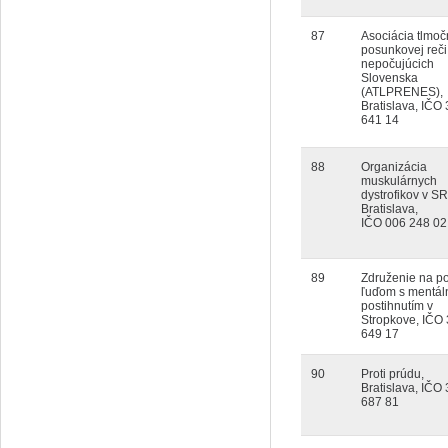
87
Asociácia tlmoč
posunkovej reči
nepočujúcich
Slovenska
(ATLPRENES),
Bratislava, IČO
641 14
88
Organizácia
muskulárnych
dystrofikov v SR
Bratislava,
IČO 006 248 02
89
Združenie na 
ľuďom s mentá
postihnutím v
Stropkove, IČO
649 17
90
Proti prúdu,
Bratislava, IČO
687 81