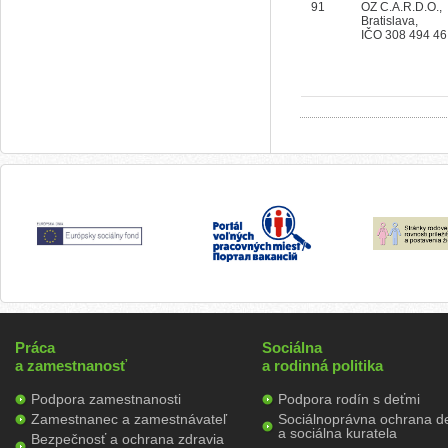
91
OZ C.A.R.D.O.,
Bratislava,
IČO 308 494 46
Práca
Sociálna
a zamestnanosť
a rodinná politika
Podpora zamestnanosti
Podpora rodín s deťmi
Zamestnanec a zamestnávateľ
Sociálnoprávna ochrana de
a sociálna kuratela
Bezpečnosť a ochrana zdravia