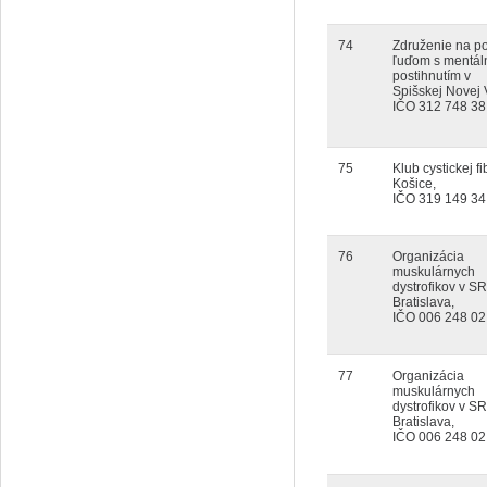
74
Združenie na 
ľuďom s mentá
postihnutím v
Spišskej Novej 
IČO 312 748 38
75
Klub cystickej fi
Košice,
IČO 319 149 34
76
Organizácia
muskulárnych
dystrofikov v SR
Bratislava,
IČO 006 248 02
77
Organizácia
muskulárnych
dystrofikov v SR
Bratislava,
IČO 006 248 02