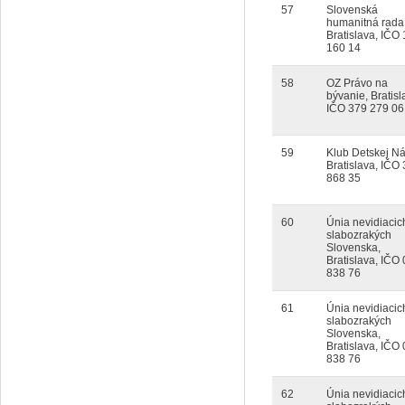
57
Slovenská
humanitná rada
Bratislava, IČO
160 14
58
OZ Právo na
bývanie, Bratisl
IČO 379 279 06
59
Klub Detskej Ná
Bratislava, IČO
868 35
60
Únia nevidiacic
slabozrakých
Slovenska,
Bratislava, IČO
838 76
61
Únia nevidiacic
slabozrakých
Slovenska,
Bratislava, IČO
838 76
62
Únia nevidiacic