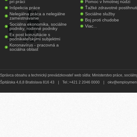
pri práci
Pomoc v hmotnej núdzi
Inšpekcia práce
Ťažké zdravotné postihnut
Nelegálna práca a nelegálne
Sociálne služby
zamestnávanie
Boj proti chudobe
Sociálna ekonomika, sociálne
Viac...
podniky, rodinné podniky
Ex post konzultácie s
podnikateľskými subjektmi
Koronavírus - pracovná a
sociálna oblasť
Správca obsahu a technický prevádzkovateľ web sídla: Ministerstvo práce, sociálny
Špitálska 4,6,8 Bratislava 816 43
|
Tel.:+421 2 2046 0000
|
okv@employment