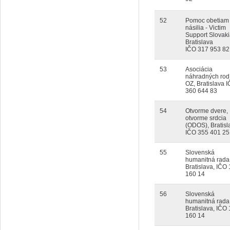
52
Pomoc obetiam
násilia - Victim
Support Slovaki
Bratislava
IČO 317 953 82
53
Asociácia
náhradných rod
OZ, Bratislava 
360 644 83
54
Otvorme dvere,
otvorme srdcia
(ODOS), Bratisl
IČO 355 401 25
55
Slovenská
humanitná rada
Bratislava, IČO
160 14
56
Slovenská
humanitná rada
Bratislava, IČO
160 14