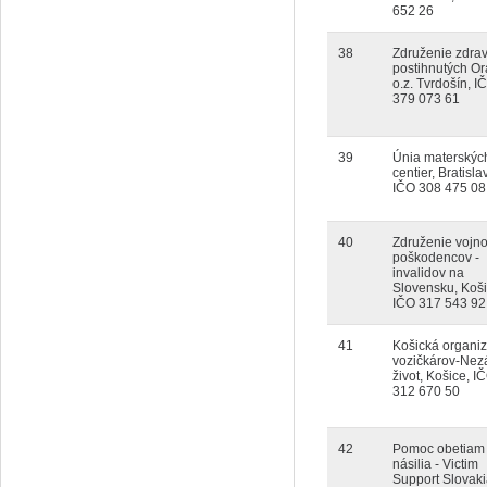
652 26
38
Združenie zdra
postihnutých Or
o.z. Tvrdošín, I
379 073 61
39
Únia materskýc
centier, Bratisla
IČO 308 475 08
40
Združenie vojn
poškodencov -
invalidov na
Slovensku, Koši
IČO 317 543 92
41
Košická organiz
vozičkárov-Nezá
život, Košice, I
312 670 50
42
Pomoc obetiam
násilia - Victim
Support Slovaki