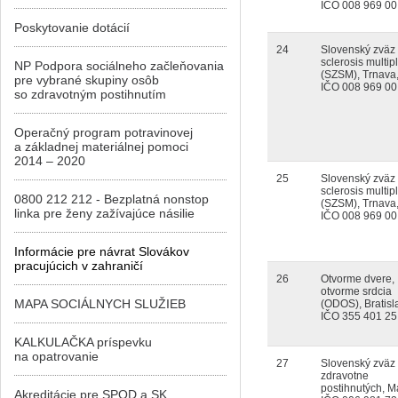
IČO 008 969 00
Poskytovanie dotácií
24
Slovenský zväz
sclerosis multip
NP Podpora sociálneho začleňovania
(SZSM), Trnava
pre vybrané skupiny osôb
IČO 008 969 00
so zdravotným postihnutím
Operačný program potravinovej
a základnej materiálnej pomoci
2014 – 2020
25
Slovenský zväz
sclerosis multip
0800 212 212 - Bezplatná nonstop
(SZSM), Trnava
linka pre ženy zažívajúce násilie
IČO 008 969 00
Informácie pre návrat Slovákov
pracujúcich v zahraničí
26
Otvorme dvere,
otvorme srdcia
MAPA SOCIÁLNYCH SLUŽIEB
(ODOS), Bratisl
IČO 355 401 25
KALKULAČKA príspevku
na opatrovanie
27
Slovenský zväz
zdravotne
postihnutých, Ma
Akreditácie pre SPOD a SK