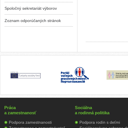
Spoločný sekretariát výborov
Zoznam odporúčaných stránok
Práca
Sociálna
a zamestnanosť
a rodinná politika
Podpora zamestnanosti
Podpora rodín s deťmi