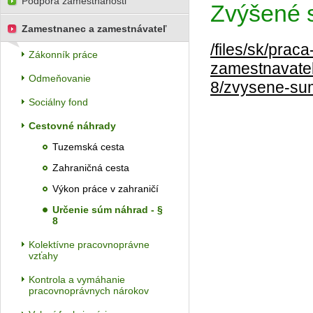
Podpora zamestnanosti
Zvýšené 
Zamestnanec a zamestnávateľ
/files/sk/pra
Zákonník práce
zamestnavate
Odmeňovanie
8/zvysene-su
Sociálny fond
Cestovné náhrady
Tuzemská cesta
Zahraničná cesta
Výkon práce v zahraničí
Určenie súm náhrad - §
8
Kolektívne pracovnoprávne
vzťahy
Kontrola a vymáhanie
pracovnoprávnych nárokov