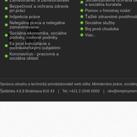
Zamestnanec a zamestnávateľ
Sociálnoprávna ochrana de
a sociálna kuratela
Bezpečnosť a ochrana zdravia
pri práci
Pomoc v hmotnej núdzi
Inšpekcia práce
Ťažké zdravotné postihnut
Nelegálna práca a nelegálne
Sociálne služby
zamestnávanie
Boj proti chudobe
Sociálna ekonomika, sociálne
Viac...
podniky, rodinné podniky
Ex post konzultácie s
podnikateľskými subjektmi
Koronavírus - pracovná a
sociálna oblasť
Správca obsahu a technický prevádzkovateľ web sídla: Ministerstvo práce, sociálny
Špitálska 4,6,8 Bratislava 816 43
|
Tel.:+421 2 2046 0000
|
okv@employment