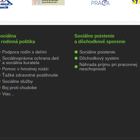
ociálna
Sociálne poistenie
 rodinná politika
a dôchodkové sporenie
Podpora rodín s deťmi
Sociálne poistenie
Sociálnoprávna ochrana detí
Dôchodkový systém
a sociálna kuratela
Náhrada príjmu pri pracovnej
Pomoc v hmotnej núdzi
neschopnosti
Ťažké zdravotné postihnutie
Sociálne služby
Boj proti chudobe
Viac...