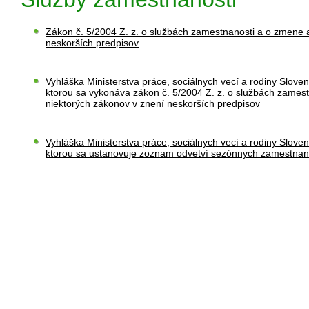
Zákon č. 5/2004 Z. z. o službách zamestnanosti a o zmene 
neskorších predpisov
Vyhláška Ministerstva práce, sociálnych vecí a rodiny Sloven
ktorou sa vykonáva zákon č. 5/2004 Z. z. o službách zames
niektorých zákonov v znení neskorších predpisov
Vyhláška Ministerstva práce, sociálnych vecí a rodiny Sloven
ktorou sa ustanovuje zoznam odvetví sezónnych zamestnan