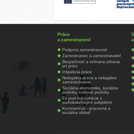
Práca
S
a zamestnanosť
a
Podpora zamestnanosti
Zamestnanec a zamestnávateľ
Bezpečnosť a ochrana zdravia
pri práci
Inšpekcia práce
Nelegálna práca a nelegálne
zamestnávanie
Sociálna ekonomika, sociálne
podniky, rodinné podniky
Ex post konzultácie s
podnikateľskými subjektmi
Koronavírus - pracovná a
sociálna oblasť