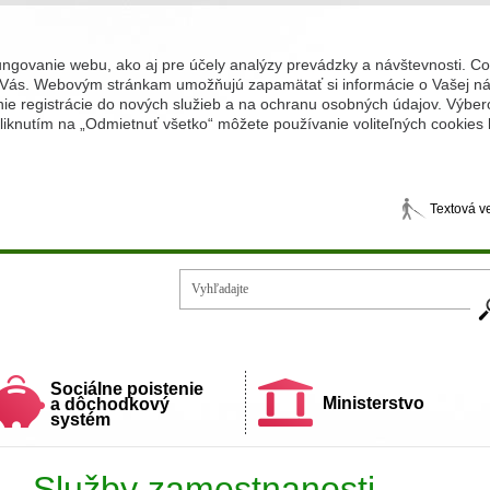
ungovanie webu, ako aj pre účely analýzy prevádzky a návštevnosti. C
Vás. Webovým stránkam umožňujú zapamätať si informácie o Vašej náv
 registrácie do nových služieb a na ochranu osobných údajov. Výberom
iknutím na „Odmietnuť všetko“ môžete používanie voliteľných cookies
Textová v
Vy
ecí a rodiny
Sociálne poistenie
Ministerstvo
a dôchodkový
systém
Služby zamestnanosti