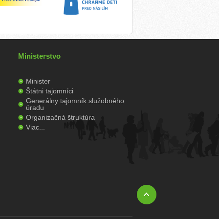
Ministerstvo
Minister
Štátni tajomníci
Generálny tajomník služobného
úradu
Organizačná štruktúra
Viac...