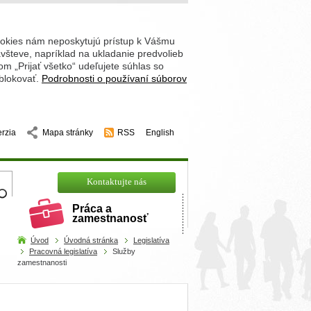
ookies nám neposkytujú prístup k Vášmu
števe, napríklad na ukladanie predvolieb
 „Prijať všetko“ udeľujete súhlas so
 blokovať.
Podrobnosti o používaní súborov
erzia
Mapa stránky
RSS
English
hľadajte
Kontaktujte nás
Práca a
zamestnanosť
Úvod
Úvodná stránka
Legislatíva
Pracovná legislatíva
Služby
zamestnanosti