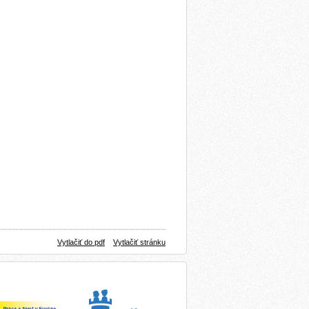
Vytlačiť do pdf
Vytlačiť stránku