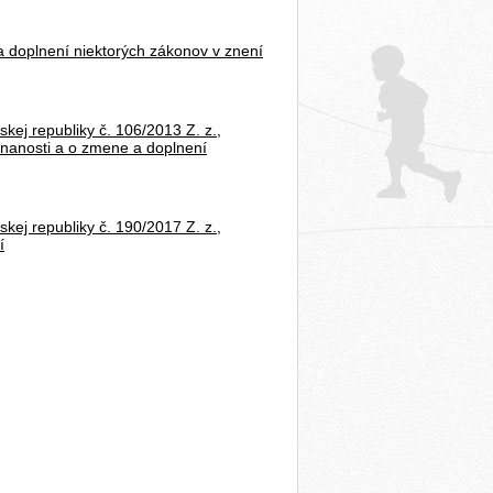
a doplnení niektorých zákonov v znení
skej republiky č. 106/2013 Z. z.,
tnanosti a o zmene a doplnení
skej republiky č. 190/2017 Z. z.,
í