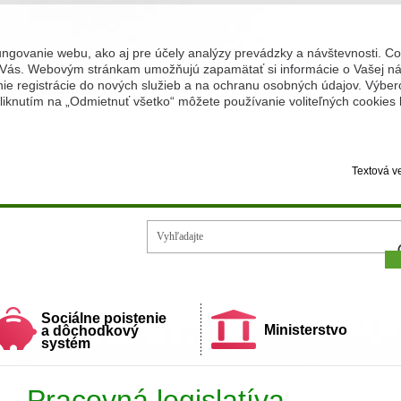
ungovanie webu, ako aj pre účely analýzy prevádzky a návštevnosti. C
Vás. Webovým stránkam umožňujú zapamätať si informácie o Vašej náv
 registrácie do nových služieb a na ochranu osobných údajov. Výberom
iknutím na „Odmietnuť všetko“ môžete používanie voliteľných cookies
Textová v
Vy
ecí a rodiny
Sociálne poistenie
Ministerstvo
a dôchodkový
systém
Pracovná legislatíva