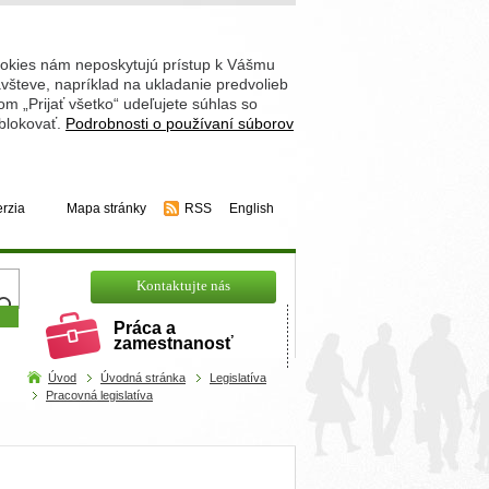
ookies nám neposkytujú prístup k Vášmu
števe, napríklad na ukladanie predvolieb
 „Prijať všetko“ udeľujete súhlas so
 blokovať.
Podrobnosti o používaní súborov
erzia
Mapa stránky
RSS
English
hľadajte
Kontaktujte nás
Práca a
zamestnanosť
Úvod
Úvodná stránka
Legislatíva
Pracovná legislatíva