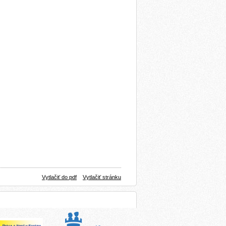
Vytlačiť do pdf
Vytlačiť stránku