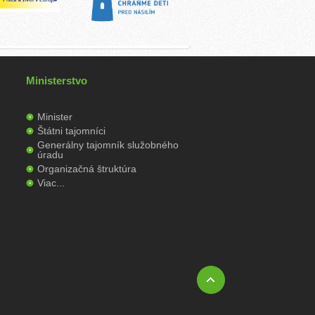
Ministerstvo
Minister
Štátni tajomníci
Generálny tajomník služobného
úradu
Organizačná štruktúra
Viac...