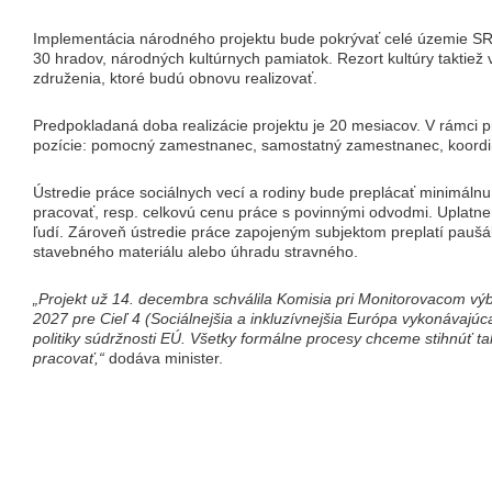
Implementácia národného projektu bude pokrývať celé územie SR. M
30 hradov, národných kultúrnych pamiatok. Rezort kultúry taktie
združenia, ktoré budú obnovu realizovať.
Predpokladaná doba realizácie projektu je 20 mesiacov. V rámci p
pozície: pomocný zamestnanec, samostatný zamestnanec, koordin
Ústredie práce sociálnych vecí a rodiny bude preplácať minimálnu
pracovať, resp. celkovú cenu práce s povinnými odvodmi. Uplatnen
ľudí. Zároveň ústredie práce zapojeným subjektom preplatí paušá
stavebného materiálu alebo úhradu stravného.
„Projekt už 14. decembra schválila Komisia pri Monitorovacom v
2027 pre Cieľ 4 (Sociálnejšia a inkluzívnejšia Európa vykonávajúca
politiky súdržnosti EÚ. Všetky formálne procesy chceme stihnúť t
pracovať,“
dodáva minister.