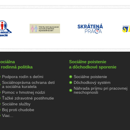
ociálna
Sociálne poistenie
 rodinná politika
a dôchodkové sporenie
Podpora rodín s deťmi
Sociálne poistenie
Sociálnoprávna ochrana detí
Dôchodkový systém
a sociálna kuratela
Náhrada príjmu pri pracovnej
Pomoc v hmotnej núdzi
neschopnosti
Ťažké zdravotné postihnutie
Sociálne služby
Boj proti chudobe
Viac...