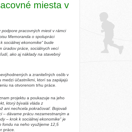
racovné miesta v
 v podpore pracovných miest v rámci
dpisu Memoranda o spolupráci
k k sociálnej ekonomike“ bude
om úradov práce, sociálnych vecí
ľudí, ako aj náklady na stavebný
znevýhodnených a zraniteľných osôb v
 medzi účastníkmi, ktorí sa zapájajú
jeniu na otvorenom trhu práce.
ýznam projektu a poukazuje na jeho
t, ktorý bývalá vláda z
 ani nechcela pokračovať. Bojovali
 veci – dávame prácu nezamestnaným a
dy – krok k sociálnej ekonomike“ je
o fondu na neho využijeme 12,5
r práce.