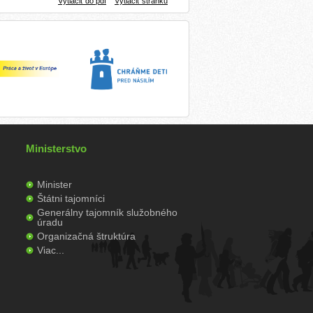
Vytlačiť do pdf
Vytlačiť stránku
Ministerstvo
Minister
Štátni tajomníci
Generálny tajomník služobného
úradu
Organizačná štruktúra
Viac...