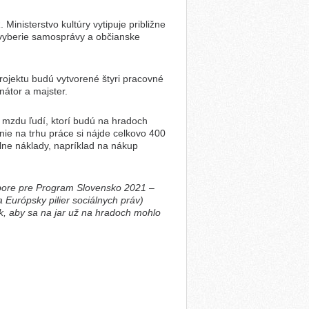
inisterstvo kultúry vytipuje približne
ž vyberie samosprávy a občianske
rojektu budú vytvorené štyri pracovné
átor a majster.
 mzdu ľudí, ktorí budú na hradoch
ie na trhu práce si nájde celkovo 400
lne náklady, napríklad na nákup
ýbore pre Program Slovensko 2021 –
 Európsky pilier sociálnych práv)
ak, aby sa na jar už na hradoch mohlo