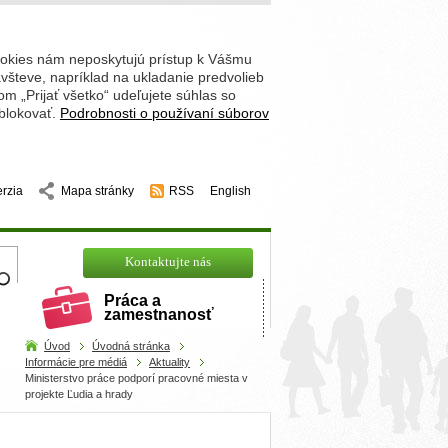
ookies nám neposkytujú prístup k Vášmu
števe, napríklad na ukladanie predvolieb
 „Prijať všetko“ udeľujete súhlas so
 blokovať.
Podrobnosti o používaní súborov
erzia
Mapa stránky
RSS
English
hľadajte
Kontaktujte nás
Práca a
zamestnanosť
Úvod
Úvodná stránka
Informácie pre médiá
Aktuality
Ministerstvo práce podporí pracovné miesta v
projekte Ľudia a hrady