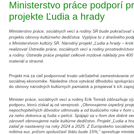
Ministerstvo práce podporí p
projekte Ľudia a hrady
Ministerstvo práce, sociálnych vecí a rodiny SR bude pokračovať
projektu obnovy kultúrneho dedičstva. Vyplýva to z dnešného po
s Ministerstvom kultúry SR. Národný projekt „Ľudia a hrady – kro
realizovať Ústredie práce, sociálnych vecí a rodiny prostredníctv
a rodiny. Ústredie práce preplatí celkové mzdové náklady pre 400 
materiál a stravné.
Projekt má za cieľ podporovať trvalo udržateľné zamestnávanie 
sociálnej ekonomike. Následne chce vytvárať dlhodobú spoluprácu
do obnovy národných kultúrnych pamiatok a prispievať k ich zapo
Minister práce, sociálnych vecí a rodiny Erik Tomáš zdôrazňuje v
podporu, ktorú získal aj od verejnosti.
„Obnovujeme úspešný projek
nepochopiteľných dôvodov utlmovala a od budúceho roka v ňom už
za neho dokonca aj ľudia v petícii. Spájajú sa v ňom dve dobré
zároveň obnovujeme naše kultúrne dedičstvo. Projekt „Ľudia a hra
zatiaľ je nastavený na roky 2024 a 2025. Z Európskeho sociálneh
milióna eur, pričom spoluúčasť štátu bude 15%,“
spresňuje ministe