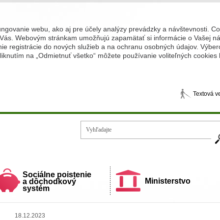
ungovanie webu, ako aj pre účely analýzy prevádzky a návštevnosti. C
Vás. Webovým stránkam umožňujú zapamätať si informácie o Vašej náv
 registrácie do nových služieb a na ochranu osobných údajov. Výberom
iknutím na „Odmietnuť všetko“ môžete používanie voliteľných cookies
Textová v
Vy
ecí a rodiny
Sociálne poistenie
Ministerstvo
a dôchodkový
systém
18.12.2023