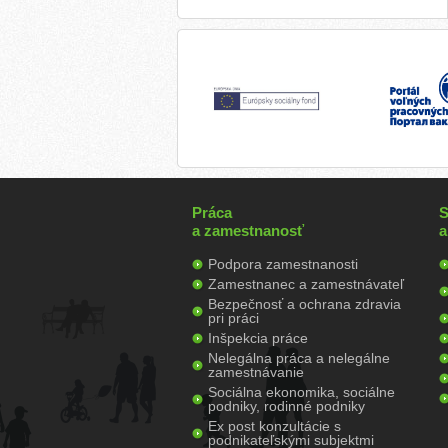
Práca
S
a zamestnanosť
a
Podpora zamestnanosti
Zamestnanec a zamestnávateľ
Bezpečnosť a ochrana zdravia
pri práci
Inšpekcia práce
Nelegálna práca a nelegálne
zamestnávanie
Sociálna ekonomika, sociálne
podniky, rodinné podniky
Ex post konzultácie s
podnikateľskými subjektmi