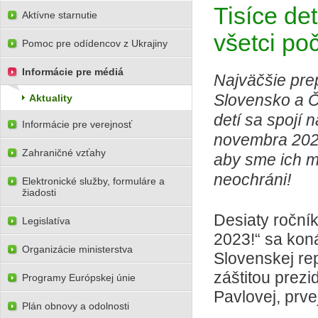
Tisíce de
Aktívne starnutie
všetci poč
Pomoc pre odídencov z Ukrajiny
Informácie pre médiá
Najväčšie prep
Slovensko a Če
Aktuality
detí sa spojí 
Informácie pre verejnosť
novembra 2023
Zahraničné vzťahy
aby sme ich my
neochráni!
Elektronické služby, formuláre a
žiadosti
Desiaty ročník
Legislatíva
2023!“ sa kon
Organizácie ministerstva
Slovenskej re
záštitou prezi
Programy Európskej únie
Pavlovej, prve
Plán obnovy a odolnosti