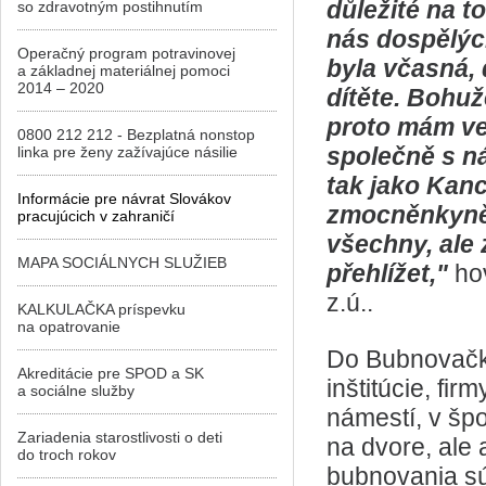
důležité na t
so zdravotným postihnutím
nás dospělých
Operačný program potravinovej
byla včasná,
a základnej materiálnej pomoci
2014 – 2020
dítěte. Bohuž
proto mám ve
0800 212 212 - Bezplatná nonstop
společně s ná
linka pre ženy zažívajúce násilie
tak jako Kan
Informácie pre návrat Slovákov
zmocněnkyně p
pracujúcich v zahraničí
všechny, ale 
MAPA SOCIÁLNYCH SLUŽIEB
přehlížet,"
ho
z.ú..
KALKULAČKA príspevku
na opatrovanie
Do Bubnovačky
Akreditácie pre SPOD a SK
inštitúcie, fi
a sociálne služby
námestí, v špo
Zariadenia starostlivosti o deti
na dvore, ale
do troch rokov
bubnovania sú