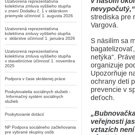
v našom okol
Uzatvorená reprezentatívna
kolektívna zmluva vyššieho stupňa
nevypočutý,
v znení Dodatku č. 1 v sklárskom
strediska pre 
priemysle účinnosť 1. augusta 2026
Vargová.
Uzatvorená reprezentatívna
kolektívna zmluvy vyššieho stupňa
v sklárstve účinnosť 1. januára 2026
S násilím sa 
bagatelizovať,
Uzatvorená reprezentatívna
netýka“. Práv
kolektívna zmluva vyššieho stupňa
v stavebníctve účinnosť 1. novembra
organizuje pod
2025
Upozorňuje na
Podpora v čase skrátenej práce
ochrany detí 
prevencie v sp
Poskytovatelia sociálnych služieb -
deťoch.
Informačný systém sociálnych
služieb
„Bubnovačka j
Poskytovanie dotácií
veřejnosti ja
NP Podpora sociálneho začleňovania
vztazích není
pre vybrané skupiny osôb