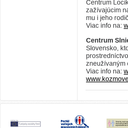
Centrum Locik
zažívajúcim ná
mu i jeho rod
Viac info na:
w
Centrum Slni
Slovensko, kt
prostredníctv
zneužívaným 
Viac info na:
w
www.kozmove-