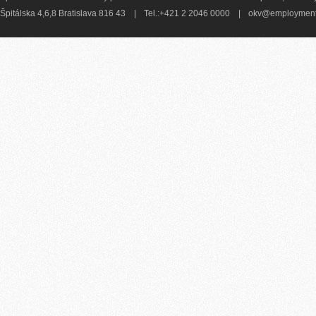
Špitálska 4,6,8 Bratislava 816 43
|
Tel.:+421 2 2046 0000
|
okv@employment