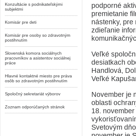
podporné aktiv
Konzultácie s podnikateľskými
subjektmi
premietanie fi
nástenky, pre 
Komisár pre deti
zdieľanie info
Komisár pre osoby so zdravotným
komunikačných
postihnutím
Veľké spoločn
Slovenská komora sociálnych
pracovníkov a asistentov sociálnej
desiatkach obc
práce
Handlová, Dol
Hlavné kontaktné miesto pre práva
Veľké Kapušan
osôb so zdravotným postihnutím
November je 
Spoločný sekretariát výborov
oblasti ochran
Zoznam odporúčaných stránok
18. november
vykorisťovaní
Svetovým dňom
november je 