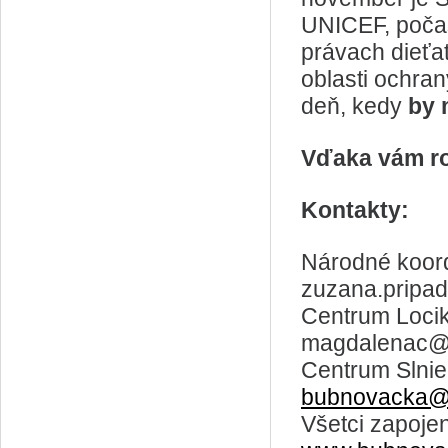
UNICEF, počas
právach dieťa
oblasti ochran
deň, kedy
by 
Vďaka vám ro
Kontakty:
Národné koord
zuzana.pripa
Centrum Locik
magdalenac@c
Centrum Slnieč
bubnovacka@c
Všetci zapoje