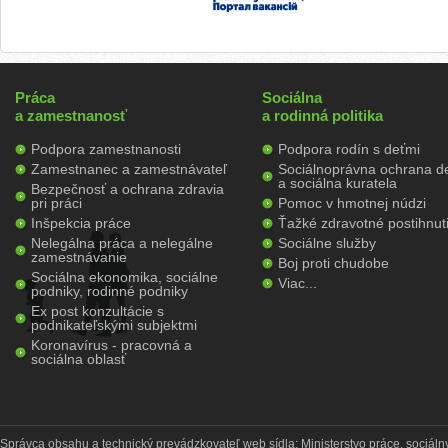
Práca
Sociálna
a zamestnanosť
a rodinná politika
Podpora zamestnanosti
Podpora rodín s deťmi
Zamestnanec a zamestnávateľ
Sociálnoprávna ochrana de
a sociálna kuratela
Bezpečnosť a ochrana zdravia
pri práci
Pomoc v hmotnej núdzi
Inšpekcia práce
Ťažké zdravotné postihnut
Nelegálna práca a nelegálne
Sociálne služby
zamestnávanie
Boj proti chudobe
Sociálna ekonomika, sociálne
Viac...
podniky, rodinné podniky
Ex post konzultácie s
podnikateľskými subjektmi
Koronavírus - pracovná a
sociálna oblasť
Správca obsahu a technický prevádzkovateľ web sídla: Ministerstvo práce, sociálny