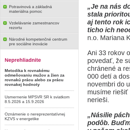
„Je na nás do
Potravinová a základná
materiálna pomoc
stala priorito
aj tento rok i
Vzdelávanie zamestnancov
rezortu
ticho ich neo
n.o. Mariana 
Národné kompetenčné centrum
pre sociálne inovácie
Ani 33 rokov 
povedať, že s
Neprehliadnite
chránené a re
Metodika k rovnakému
000 detí a dos
odmeňovaniu mužov a žien za
rovnakú prácu alebo za prácu
novembri do ul
rovnakej hodnoty
musíme riešiť
Usmernenie MPSVR SR k sviatkom
nerieši.
8.5.2026 a 15.9.2026
„Násilie pác
Oznámenie o nereprezentatívnej
KZVS v energetike
podôb. Buďme