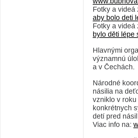
www.bubnova
Fotky a videá
aby bolo deti 
Fotky a videá
bylo děti lépe
Hlavnými organ
významnú úloh
a v Čechách.
Národné koord
násilia na de
vzniklo v roku
konkrétnych s
detí pred násil
Viac info na:
w