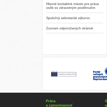
Hlavné kontaktné miesto pre práva
osôb so zdravotným postihnutím
Spoločný sekretariát výborov
Zoznam odporúčaných stránok
Práca
S
a zamestnanosť
a