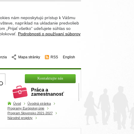
ookies nám neposkytujú prístup k Vášmu
števe, napríklad na ukladanie predvolieb
 „Prijať všetko“ udeľujete súhlas so
 blokovať.
Podrobnosti o používaní súborov
erzia
Mapa stránky
RSS
English
hľadajte
Kontaktujte nás
Práca a
zamestnanosť
Úvod
Úvodná stránka
Programy Európskej únie
Program Slovensko 2021-2027
Národné projekty