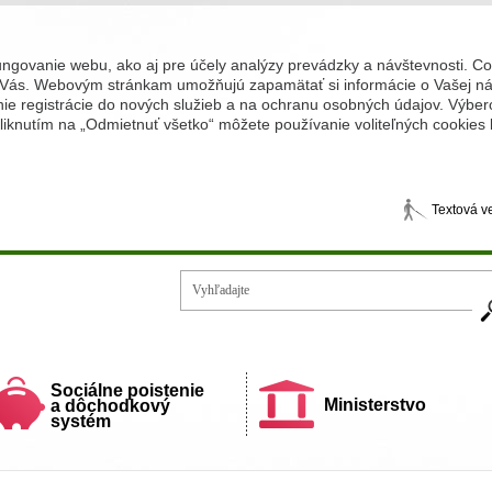
ungovanie webu, ako aj pre účely analýzy prevádzky a návštevnosti. C
Vás. Webovým stránkam umožňujú zapamätať si informácie o Vašej náv
 registrácie do nových služieb a na ochranu osobných údajov. Výberom
iknutím na „Odmietnuť všetko“ môžete používanie voliteľných cookies
Textová v
Vy
ecí a rodiny
Sociálne poistenie
Ministerstvo
a dôchodkový
systém