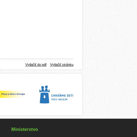
Vytlačiť do pdf
Vytlačiť stránku
Ministerstvo