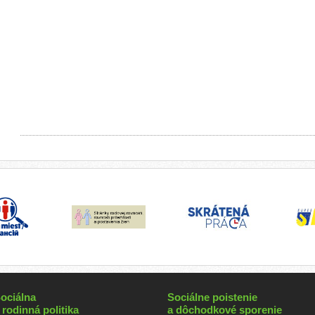
ociálna
Sociálne poistenie
 rodinná politika
a dôchodkové sporenie