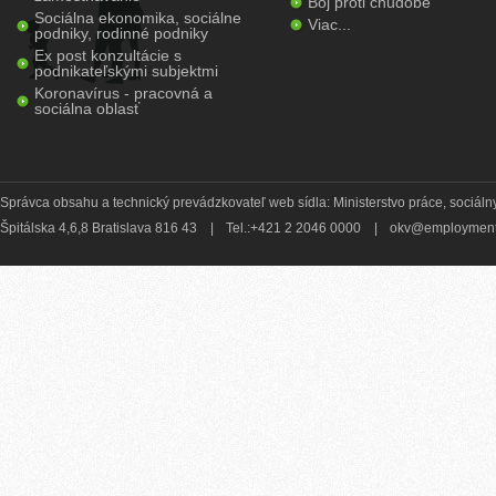
Boj proti chudobe
Sociálna ekonomika, sociálne
Viac...
podniky, rodinné podniky
Ex post konzultácie s
podnikateľskými subjektmi
Koronavírus - pracovná a
sociálna oblasť
Správca obsahu a technický prevádzkovateľ web sídla: Ministerstvo práce, sociálny
Špitálska 4,6,8 Bratislava 816 43
|
Tel.:+421 2 2046 0000
|
okv@employment