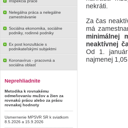
Inšpekcia práce
nekráti.
Nelegálna práca a nelegálne
zamestnávanie
Za čas neaktí
má zamestna
Sociálna ekonomika, sociálne
podniky, rodinné podniky
minimálnej 
neaktívnej č
Ex post konzultácie s
podnikateľskými subjektmi
Od 1. január
najmenej 1,05
Koronavírus - pracovná a
sociálna oblasť
Neprehliadnite
Metodika k rovnakému
odmeňovaniu mužov a žien za
rovnakú prácu alebo za prácu
rovnakej hodnoty
Usmernenie MPSVR SR k sviatkom
8.5.2026 a 15.9.2026