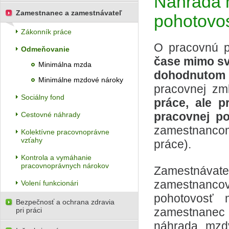
Náhrada 
Zamestnanec a zamestnávateľ
pohotovos
Zákonník práce
O pracovnú p
Odmeňovanie
čase mimo sv
Minimálna mzda
dohodnutom
Minimálne mzdové nároky
pracovnej zm
Sociálny fond
práce, ale p
pracovnej p
Cestovné náhrady
zamestnanco
Kolektívne pracovnoprávne
vzťahy
práce).
Kontrola a vymáhanie
pracovnoprávnych nárokov
Zamestnávat
zamestnanco
Volení funkcionári
pohotovosť 
Bezpečnosť a ochrana zdravia
zamestnanec n
pri práci
náhrada mzd