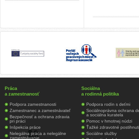
Práca
Sociálna
a zamestnanosť
a rodinná politika
Podpora zamestnanosti
Podpora rodín s deťmi
Zamestnanec a zamestnávateľ
Sociálnoprávna ochrana de
a sociálna kuratela
Bezpečnosť a ochrana zdravia
pri práci
Pomoc v hmotnej núdzi
Inšpekcia práce
Ťažké zdravotné postihnut
Nelegálna práca a nelegálne
Sociálne služby
zamestnávanie