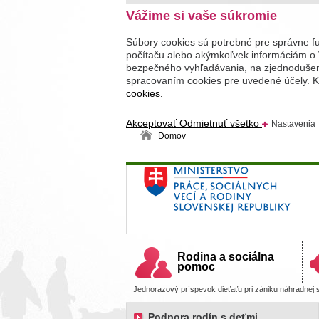
Vážime si vaše súkromie
Súbory cookies sú potrebné pre správne f
počítaču alebo akýmkoľvek informáciám o 
bezpečného vyhľadávania, na zjednodušenie
spracovaním cookies pre uvedené účely. Kl
cookies.
Akceptovať
Odmietnuť všetko
Nastavenia
Domov
Ministerstvo práce, sociálnych v
Slovenskej republiky
Rodina a sociálna
pomoc
Jednorazový príspevok dieťaťu pri zániku náhradnej st
Podpora rodín s deťmi