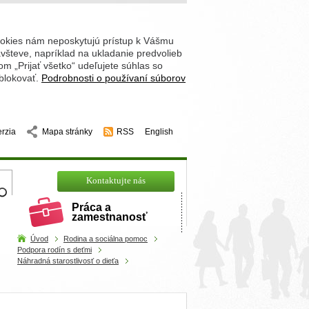
ookies nám neposkytujú prístup k Vášmu
števe, napríklad na ukladanie predvolieb
 „Prijať všetko“ udeľujete súhlas so
 blokovať.
Podrobnosti o používaní súborov
erzia
Mapa stránky
RSS
English
hľadajte
Kontaktujte nás
Práca a
zamestnanosť
Úvod
Rodina a sociálna pomoc
Podpora rodín s deťmi
Náhradná starostlivosť o dieťa