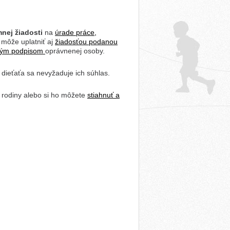
nej žiadosti
na
úrade práce,
 môže uplatniť aj
žiadosťou podanou
ckým podpisom
oprávnenej osoby.
ieťaťa sa nevyžaduje ich súhlas.
 a rodiny alebo si ho môžete
stiahnuť a