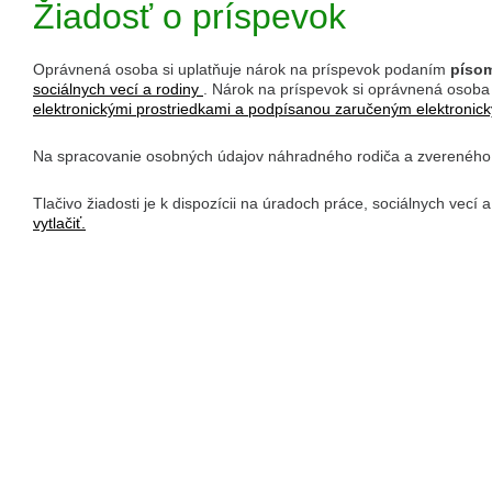
Žiadosť o príspevok
Oprávnená osoba si uplatňuje nárok na príspevok podaním
písom
sociálnych vecí a rodiny
. Nárok na príspevok si oprávnená osoba
elektronickými prostriedkami a podpísanou zaručeným elektroni
Na spracovanie osobných údajov náhradného rodiča a zvereného d
Tlačivo žiadosti je k dispozícii na úradoch práce, sociálnych vecí
vytlačiť.