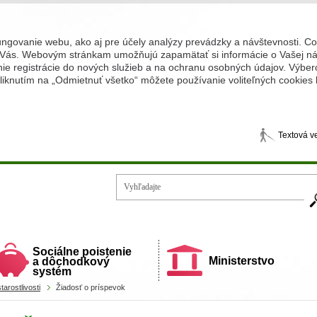
ungovanie webu, ako aj pre účely analýzy prevádzky a návštevnosti. C
Vás. Webovým stránkam umožňujú zapamätať si informácie o Vašej náv
 registrácie do nových služieb a na ochranu osobných údajov. Výberom
iknutím na „Odmietnuť všetko“ môžete používanie voliteľných cookies
Textová v
Vy
ecí a rodiny
Sociálne poistenie
Ministerstvo
a dôchodkový
systém
arostlivosti
Žiadosť o príspevok