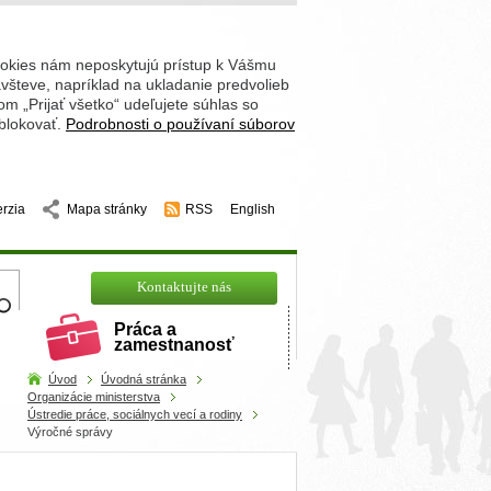
ookies nám neposkytujú prístup k Vášmu
števe, napríklad na ukladanie predvolieb
 „Prijať všetko“ udeľujete súhlas so
 blokovať.
Podrobnosti o používaní súborov
erzia
Mapa stránky
RSS
English
hľadajte
Kontaktujte nás
Práca a
zamestnanosť
Úvod
Úvodná stránka
Organizácie ministerstva
Ústredie práce, sociálnych vecí a rodiny
Výročné správy