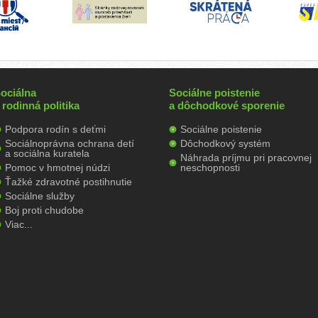
ociálna
Sociálne poistenie
 rodinná politika
a dôchodkové sporenie
Podpora rodín s deťmi
Sociálne poistenie
Sociálnoprávna ochrana detí
Dôchodkový systém
a sociálna kuratela
Náhrada príjmu pri pracovnej
Pomoc v hmotnej núdzi
neschopnosti
Ťažké zdravotné postihnutie
Sociálne služby
Boj proti chudobe
Viac...