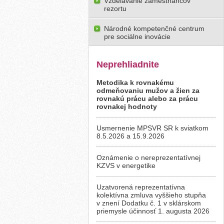
Vzdelávanie zamestnancov
rezortu
Národné kompetenčné centrum
pre sociálne inovácie
Neprehliadnite
Metodika k rovnakému
odmeňovaniu mužov a žien za
rovnakú prácu alebo za prácu
rovnakej hodnoty
Usmernenie MPSVR SR k sviatkom
8.5.2026 a 15.9.2026
Oznámenie o nereprezentatívnej
KZVS v energetike
Uzatvorená reprezentatívna
kolektívna zmluva vyššieho stupňa
v znení Dodatku č. 1 v sklárskom
priemysle účinnosť 1. augusta 2026