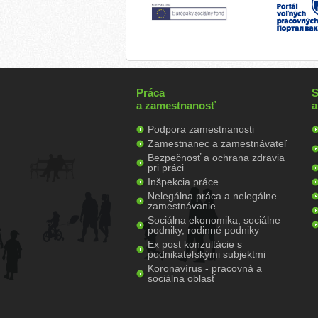
Práca
S
a zamestnanosť
a
Podpora zamestnanosti
Zamestnanec a zamestnávateľ
Bezpečnosť a ochrana zdravia
pri práci
Inšpekcia práce
Nelegálna práca a nelegálne
zamestnávanie
Sociálna ekonomika, sociálne
podniky, rodinné podniky
Ex post konzultácie s
podnikateľskými subjektmi
Koronavírus - pracovná a
sociálna oblasť