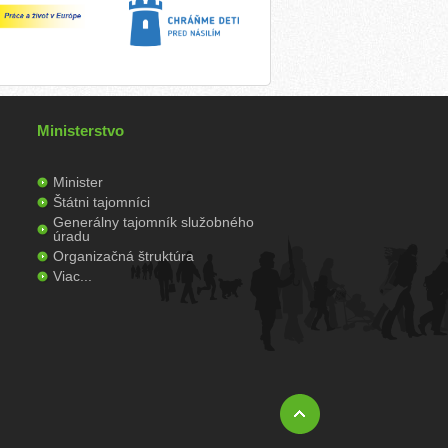
Ministerstvo
Minister
Štátni tajomníci
Generálny tajomník služobného
úradu
Organizačná štruktúra
Viac...