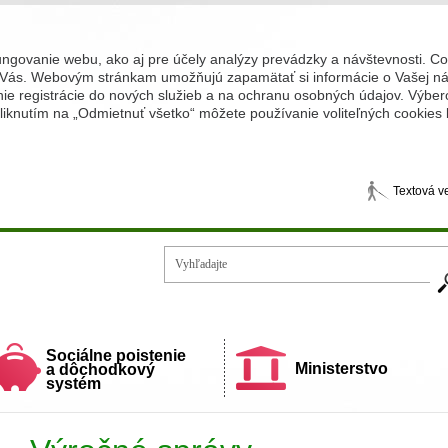
ungovanie webu, ako aj pre účely analýzy prevádzky a návštevnosti. C
Vás. Webovým stránkam umožňujú zapamätať si informácie o Vašej náv
 registrácie do nových služieb a na ochranu osobných údajov. Výberom
iknutím na „Odmietnuť všetko“ môžete používanie voliteľných cookies
Textová v
Vy
ecí a rodiny
Sociálne poistenie
Ministerstvo
a dôchodkový
systém