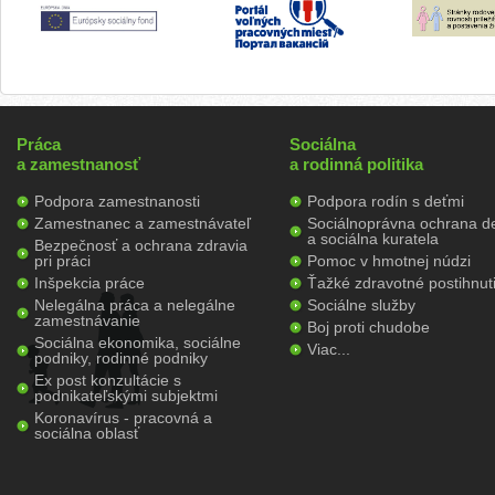
Práca
Sociálna
a zamestnanosť
a rodinná politika
Podpora zamestnanosti
Podpora rodín s deťmi
Zamestnanec a zamestnávateľ
Sociálnoprávna ochrana de
a sociálna kuratela
Bezpečnosť a ochrana zdravia
pri práci
Pomoc v hmotnej núdzi
Inšpekcia práce
Ťažké zdravotné postihnut
Nelegálna práca a nelegálne
Sociálne služby
zamestnávanie
Boj proti chudobe
Sociálna ekonomika, sociálne
Viac...
podniky, rodinné podniky
Ex post konzultácie s
podnikateľskými subjektmi
Koronavírus - pracovná a
sociálna oblasť