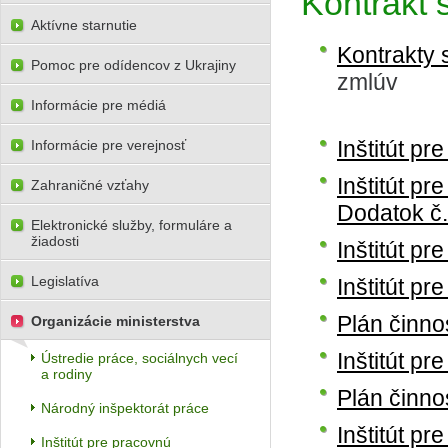
Kontrakt 
Aktívne starnutie
Kontrakty 
Pomoc pre odídencov z Ukrajiny
zmlúv
Informácie pre médiá
Inštitút p
Informácie pre verejnosť
Inštitút p
Zahraničné vzťahy
Dodatok č
Elektronické služby, formuláre a
žiadosti
Inštitút p
Legislatíva
Inštitút p
Plán činno
Organizácie ministerstva
Inštitút p
Ústredie práce, sociálnych vecí
a rodiny
Plán činno
Národný inšpektorát práce
Inštitút p
Inštitút pre pracovnú