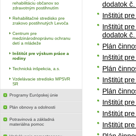
dodatok č.
rehabilitáciu občanov so
zdravotným postihnutím
Inštitút p
Rehabilitačné stredisko pre
zrakovo postihnutých Levoča
Inštitút p
Centrum pre
dodatok č.
medzinárodnoprávnu ochranu
detí a mládeže
Plán činno
Inštitút pre výskum práce a
Inštitút p
rodiny
Plán činno
Technická inšpekcia, a.s.
Inštitút p
Vzdelávacie stredisko MPSVR
SR
Plán činno
Programy Európskej únie
Inštitút p
Plán obnovy a odolnosti
Inštitút p
Potravinová a základná
Inštitút p
materiálna pomoc