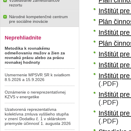
Plán činno
Vzdelávanie zamestnancov
rezortu
Inštitút p
Národné kompetenčné centrum
Plán činno
pre sociálne inovácie
Inštitút p
Neprehliadnite
Plán činno
Metodika k rovnakému
Inštitút p
odmeňovaniu mužov a žien za
rovnakú prácu alebo za prácu
rovnakej hodnoty
Inštitút p
Inštitút p
Usmernenie MPSVR SR k sviatkom
8.5.2026 a 15.9.2026
(.PDF)
Oznámenie o nereprezentatívnej
Inštitút p
KZVS v energetike
(.PDF)
Uzatvorená reprezentatívna
Inštitút p
kolektívna zmluva vyššieho stupňa
v znení Dodatku č. 1 v sklárskom
(.PDF)
priemysle účinnosť 1. augusta 2026