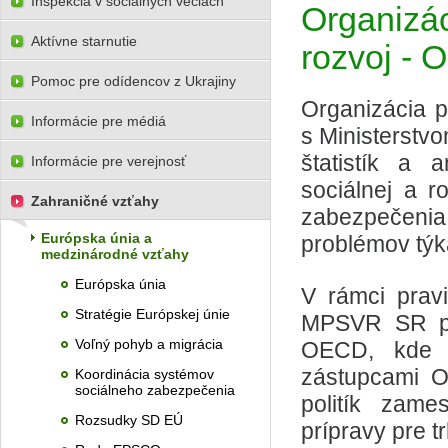
Inšpekcia v sociálnych veciach
Organizác
Aktívne starnutie
rozvoj -
Pomoc pre odídencov z Ukrajiny
Organizácia p
Informácie pre médiá
s Ministerstvo
štatistík a 
Informácie pre verejnosť
sociálnej a r
Zahraničné vzťahy
zabezpečenia
Európska únia a
problémov týk
medzinárodné vzťahy
Európska únia
V rámci prav
Stratégie Európskej únie
MPSVR SR pri
Voľný pohyb a migrácia
OECD, kde 
zástupcami O
Koordinácia systémov
sociálneho zabezpečenia
politík zame
Rozsudky SD EÚ
prípravy pre t