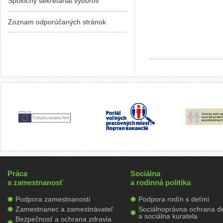
Spoločný sekretariát výborov
Zoznam odporúčaných stránok
Práca
Sociálna
a zamestnanosť
a rodinná politika
Podpora zamestnanosti
Podpora rodín s deťmi
Zamestnanec a zamestnávateľ
Sociálnoprávna ochrana de
a sociálna kuratela
Bezpečnosť a ochrana zdravia