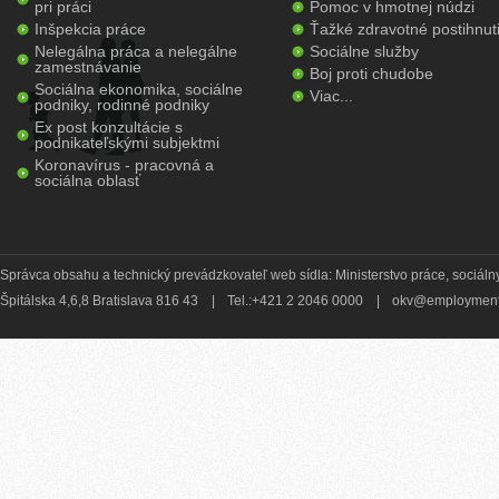
pri práci
Pomoc v hmotnej núdzi
Inšpekcia práce
Ťažké zdravotné postihnut
Nelegálna práca a nelegálne
Sociálne služby
zamestnávanie
Boj proti chudobe
Sociálna ekonomika, sociálne
Viac...
podniky, rodinné podniky
Ex post konzultácie s
podnikateľskými subjektmi
Koronavírus - pracovná a
sociálna oblasť
Správca obsahu a technický prevádzkovateľ web sídla: Ministerstvo práce, sociálny
Špitálska 4,6,8 Bratislava 816 43
|
Tel.:+421 2 2046 0000
|
okv@employment