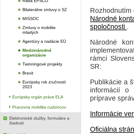
Rada EPSCO
Rozhodnutím č
Bilaterálne zmluvy o SZ
Národné kont
MISSOC
spoločnosti
.
Zmluvy o mobilite
mladých
Národné kon
Agentúry a nadácie EÚ
implementova
Medzinárodné
organizácie
rámci Slovens
Twinningové projekty
SR:
Brexit
Publikácie a 
Európsky rok zručností
2023
informácií o
príprave správ
Európsky orgán práce ELA
Pracovná mobilita cudzincov
Informácie ve
Elektronické služby, formuláre a
žiadosti
Oficiálna str