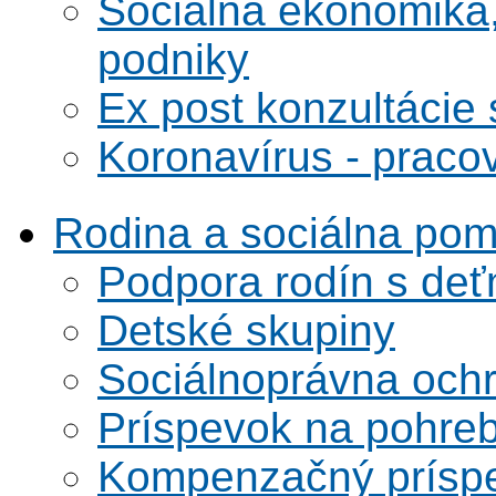
Sociálna ekonomika,
podniky
Ex post konzultácie 
Koronavírus - praco
Rodina a sociálna po
Podpora rodín s deť
Detské skupiny
Sociálnoprávna ochra
Príspevok na pohre
Kompenzačný prísp