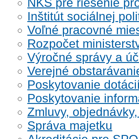
NKS pre riešenie pro
Inštitút sociálnej poli
Voľné pracovné mie
Rozpočet ministerst
Výročné správy a úč
Verejné obstarávani
Poskytovanie dotáci
Poskytovanie informá
Zmluvy, objednávky, 
Správa majetku