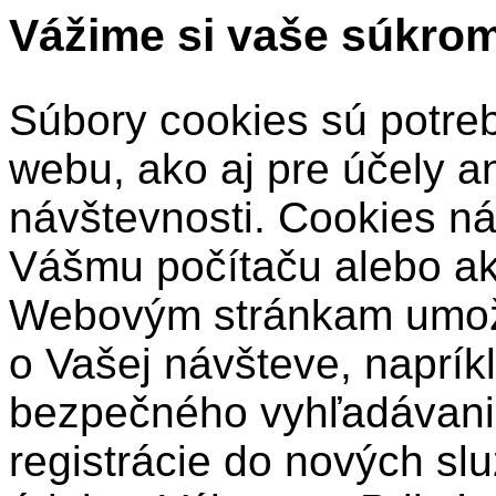
Vážime si vaše súkro
Súbory cookies sú potre
webu, ako aj pre účely a
návštevnosti. Cookies ná
Vášmu počítaču alebo a
Webovým stránkam umožň
o Vašej návšteve, naprík
bezpečného vyhľadávani
registrácie do nových sl