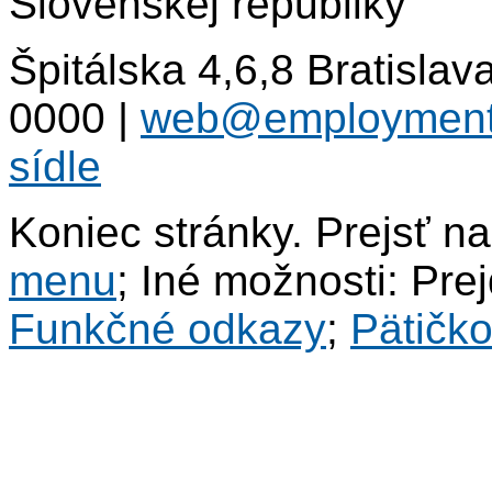
Slovenskej republiky
Špitálska 4,6,8 Bratisla
0000
|
web@employment
sídle
Koniec stránky. Prejsť n
menu
; Iné možnosti: Pre
Funkčné odkazy
;
Pätičk