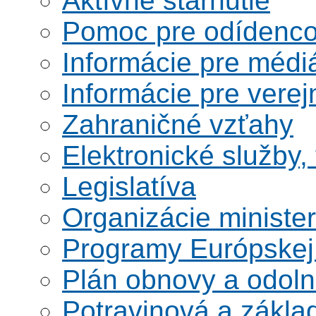
Aktívne starnutie
Pomoc pre odídenco
Informácie pre médi
Informácie pre verej
Zahraničné vzťahy
Elektronické služby,
Legislatíva
Organizácie ministe
Programy Európskej
Plán obnovy a odoln
Potravinová a zákla