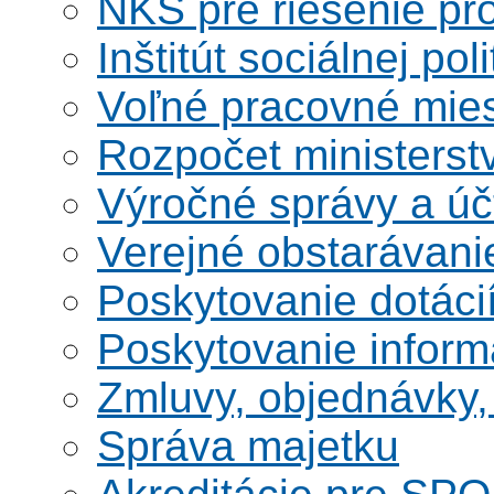
NKS pre riešenie pro
Inštitút sociálnej poli
Voľné pracovné mie
Rozpočet ministerst
Výročné správy a úč
Verejné obstarávani
Poskytovanie dotáci
Poskytovanie informá
Zmluvy, objednávky, 
Správa majetku