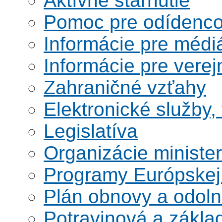
Aktívne starnutie
Pomoc pre odídenco
Informácie pre médi
Informácie pre verej
Zahraničné vzťahy
Elektronické služby,
Legislatíva
Organizácie ministe
Programy Európskej
Plán obnovy a odoln
Potravinová a zákla