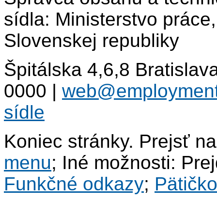
sídla: Ministerstvo práce
Slovenskej republiky
Špitálska 4,6,8 Bratisla
0000
|
web@employment
sídle
Koniec stránky. Prejsť n
menu
; Iné možnosti: Pre
Funkčné odkazy
;
Pätičk