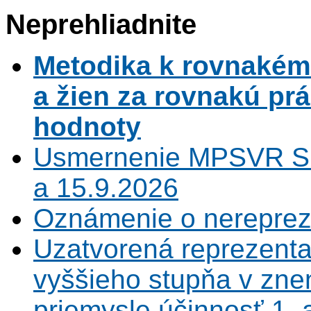
Neprehliadnite
Metodika k rovnaké
a žien za rovnakú pr
hodnoty
Usmernenie MPSVR SR
a 15.9.2026
Oznámenie o nerepreze
Uzatvorená reprezenta
vyššieho stupňa v zne
priemysle účinnosť 1.