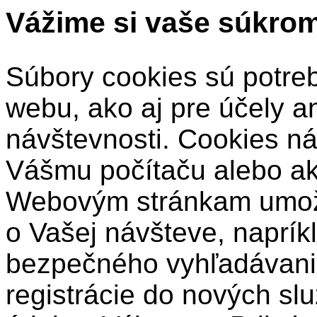
Vážime si vaše súkro
Súbory cookies sú potre
webu, ako aj pre účely a
návštevnosti. Cookies ná
Vášmu počítaču alebo a
Webovým stránkam umožň
o Vašej návšteve, naprík
bezpečného vyhľadávani
registrácie do nových sl