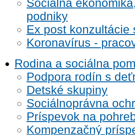
Sociálna ekonomika,
podniky
Ex post konzultácie 
Koronavírus - praco
Rodina a sociálna po
Podpora rodín s deť
Detské skupiny
Sociálnoprávna ochra
Príspevok na pohre
Kompenzačný prísp