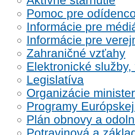
Aktívne starnutie
Pomoc pre odídenco
Informácie pre médi
Informácie pre verej
Zahraničné vzťahy
Elektronické služby,
Legislatíva
Organizácie ministe
Programy Európskej
Plán obnovy a odoln
Potravinová a zákla