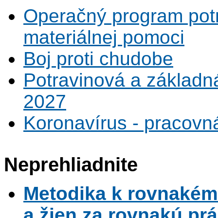
Operačný program potr
materiálnej pomoci
Boj proti chudobe
Potravinová a základn
2027
Koronavírus - pracovná
Neprehliadnite
Metodika k rovnaké
a žien za rovnakú pr