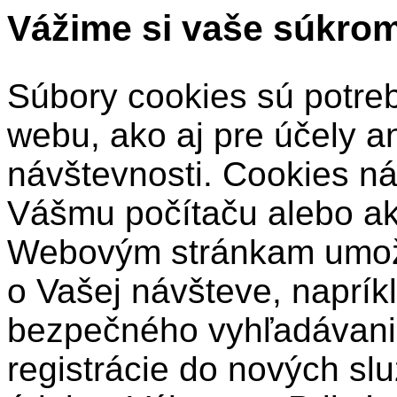
Vážime si vaše súkro
Súbory cookies sú potre
webu, ako aj pre účely a
návštevnosti. Cookies ná
Vášmu počítaču alebo a
Webovým stránkam umožň
o Vašej návšteve, naprík
bezpečného vyhľadávani
registrácie do nových sl