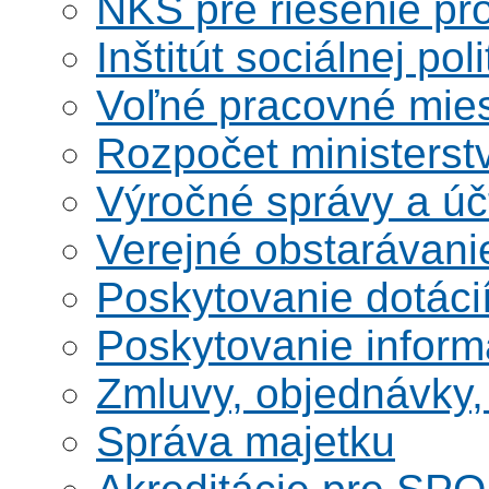
NKS pre riešenie pro
Inštitút sociálnej poli
Voľné pracovné mie
Rozpočet ministerst
Výročné správy a úč
Verejné obstarávani
Poskytovanie dotáci
Poskytovanie informá
Zmluvy, objednávky, 
Správa majetku