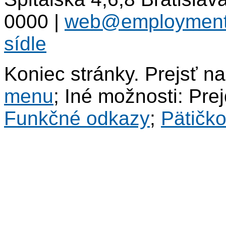
0000
|
web@employment
sídle
Koniec stránky. Prejsť n
menu
; Iné možnosti: Pre
Funkčné odkazy
;
Pätičk