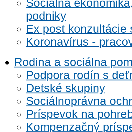
Sociálna ekonomika,
podniky
Ex post konzultácie 
Koronavírus - praco
Rodina a sociálna po
Podpora rodín s deť
Detské skupiny
Sociálnoprávna ochra
Príspevok na pohre
Kompenzačný prísp