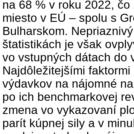
na 68 % v roku 2022, č
miesto v EÚ – spolu s G
Bulharskom. Nepriaznivý 
štatistikách je však ovp
vo vstupných dátach do 
Najdôležitejšími faktorm
výdavkov na nájomné na
po ich benchmarkovej rev
zmena vo vykazovaní plo
parít kúpnej sily a v min