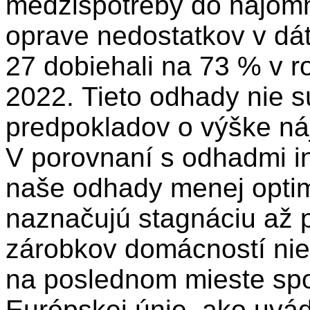
medzispotreby do nájom
oprave nedostatkov v dá
27 dobiehali na 73 % v r
2022. Tieto odhady nie s
predpokladov o výške n
V porovnaní s odhadmi in
naše odhady menej optimi
naznačujú stagnáciu až p
zárobkov domácností ni
na poslednom mieste spo
Európskej únie, ako uvád