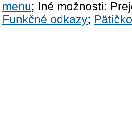
menu
; Iné možnosti: Pre
Funkčné odkazy
;
Pätičk