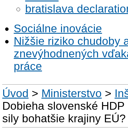
bratislava declaratio
Sociálne inovácie
Nižšie riziko chudoby 
znevýhodnených vďaka 
práce
Úvod
>
Ministerstvo
>
Inš
Dobieha slovenské HDP n
sily bohatšie krajiny EÚ?