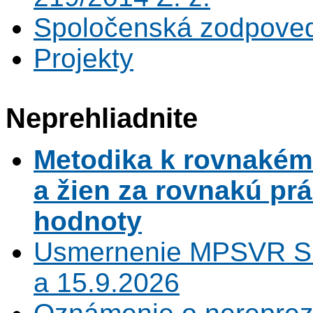
Spoločenská zodpove
Projekty
Neprehliadnite
Metodika k rovnaké
a žien za rovnakú pr
hodnoty
Usmernenie MPSVR SR
a 15.9.2026