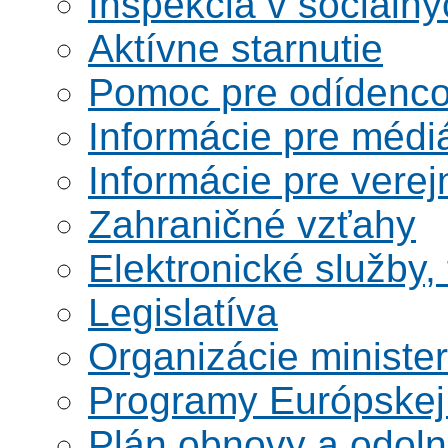
Inšpekcia v sociáln
Aktívne starnutie
Pomoc pre odídenco
Informácie pre médi
Informácie pre verej
Zahraničné vzťahy
Elektronické služby,
Legislatíva
Organizácie ministe
Programy Európskej
Plán obnovy a odoln