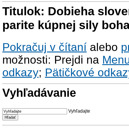
Titulok: Dobieha slov
parite kúpnej sily boh
Pokračuj v čítaní
alebo
p
možnosti: Prejdi na
Men
odkazy
;
Pätičkové odkaz
Vyhľadávanie
Vyhľadajte