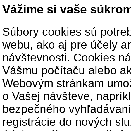
Vážime si vaše súkro
Súbory cookies sú potre
webu, ako aj pre účely a
návštevnosti. Cookies ná
Vášmu počítaču alebo a
Webovým stránkam umožň
o Vašej návšteve, naprík
bezpečného vyhľadávani
registrácie do nových sl