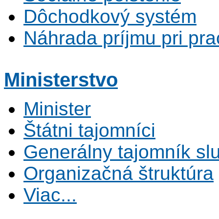
Dôchodkový systém
Náhrada príjmu pri pr
Ministerstvo
Minister
Štátni tajomníci
Generálny tajomník s
Organizačná štruktúra
Viac...