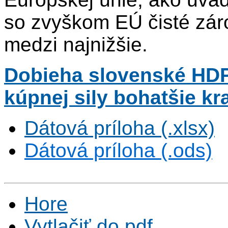
so zvyškom EÚ čisté záro
medzi najnižšie.
Dobieha slovenské HDP 
kúpnej sily bohatšie k
Dátová príloha (.xlsx)
Dátová príloha (.ods)
Hore
Vytlačiť do pdf