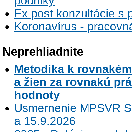
podniky
Ex post konzultácie s 
Koronavírus - pracovná
Neprehliadnite
Metodika k rovnaké
a žien za rovnakú pr
hodnoty
Usmernenie MPSVR SR
a 15.9.2026