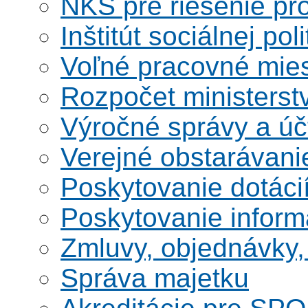
NKS pre riešenie pro
Inštitút sociálnej poli
Voľné pracovné mie
Rozpočet ministerst
Výročné správy a úč
Verejné obstarávani
Poskytovanie dotáci
Poskytovanie informá
Zmluvy, objednávky, 
Správa majetku