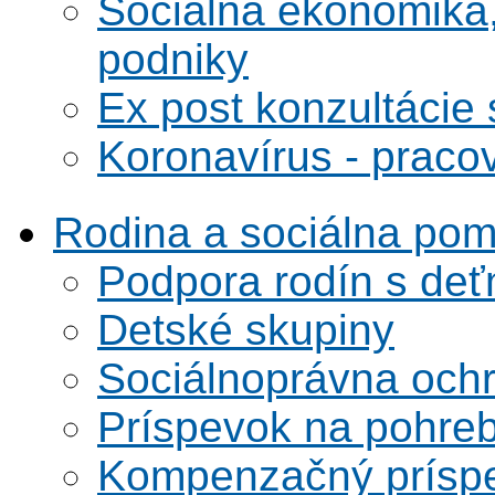
Sociálna ekonomika,
podniky
Ex post konzultácie 
Koronavírus - praco
Rodina a sociálna po
Podpora rodín s deť
Detské skupiny
Sociálnoprávna ochra
Príspevok na pohre
Kompenzačný prísp