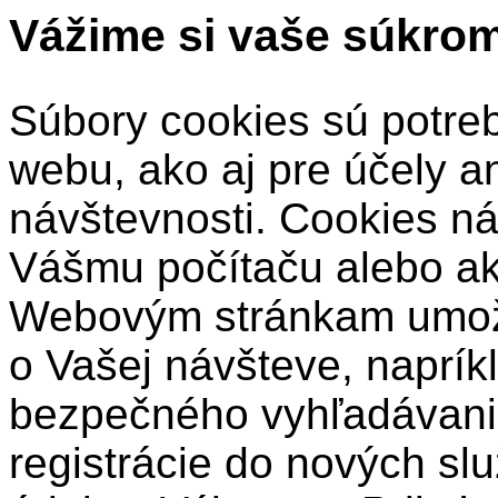
Vážime si vaše súkro
Súbory cookies sú potre
webu, ako aj pre účely a
návštevnosti. Cookies ná
Vášmu počítaču alebo a
Webovým stránkam umožň
o Vašej návšteve, naprík
bezpečného vyhľadávani
registrácie do nových sl