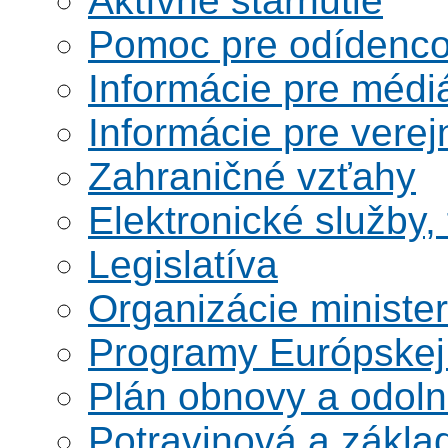
Aktívne starnutie
Pomoc pre odídenco
Informácie pre médi
Informácie pre verej
Zahraničné vzťahy
Elektronické služby,
Legislatíva
Organizácie ministe
Programy Európskej
Plán obnovy a odoln
Potravinová a zákla