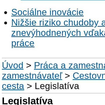
Sociálne inovácie
Nižšie riziko chudoby 
znevýhodnených vďaka 
práce
Úvod
>
Práca a zamestn
zamestnávateľ
>
Cestov
cesta
>
Legislatíva
Legislatíva