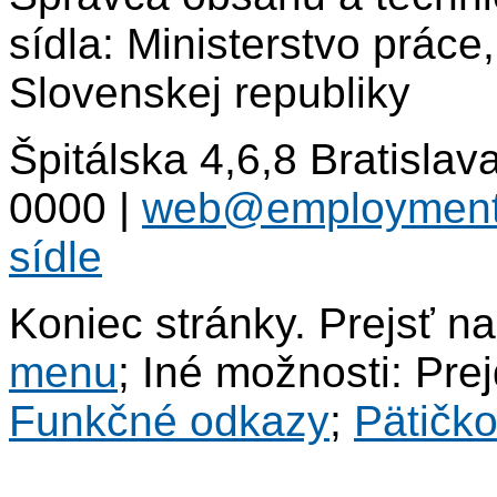
sídla: Ministerstvo práce
Slovenskej republiky
Špitálska 4,6,8 Bratisla
0000
|
web@employment
sídle
Koniec stránky. Prejsť n
menu
; Iné možnosti: Pre
Funkčné odkazy
;
Pätičk