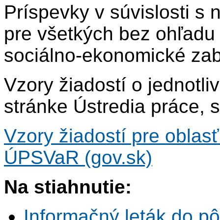
Príspevky v súvislosti s
pre všetkých bez ohľadu 
sociálno-ekonomické za
Vzory žiadostí o jednotl
stránke Ústredia práce, s
Vzory žiadostí pre oblasť
ÚPSVaR (gov.sk)
Na stiahnutie:
Informačný leták do p