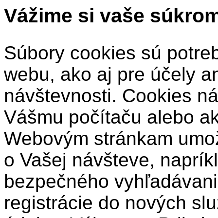
Vážime si vaše súkro
Súbory cookies sú potre
webu, ako aj pre účely a
návštevnosti. Cookies ná
Vášmu počítaču alebo a
Webovým stránkam umožň
o Vašej návšteve, naprík
bezpečného vyhľadávani
registrácie do nových sl