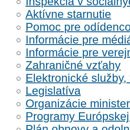
Inšpekcia v sociáln
Aktívne starnutie
Pomoc pre odídenco
Informácie pre médi
Informácie pre verej
Zahraničné vzťahy
Elektronické služby,
Legislatíva
Organizácie ministe
Programy Európskej
Plán obnovy a odoln