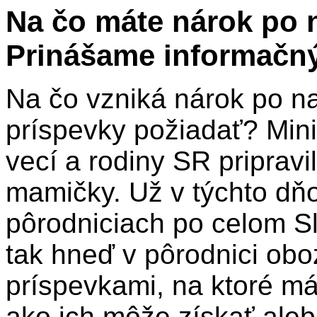
Na čo máte nárok po 
Prinášame informačný
Na čo vzniká nárok po na
príspevky požiadať? Mini
vecí a rodiny SR pripravi
mamičky. Už v týchto dň
pôrodniciach po celom 
tak hneď v pôrodnici ob
príspevkami, na ktoré má
ako ich môže získať aleb