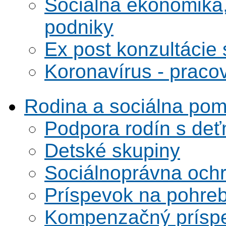
Sociálna ekonomika,
podniky
Ex post konzultácie 
Koronavírus - praco
Rodina a sociálna po
Podpora rodín s deť
Detské skupiny
Sociálnoprávna ochra
Príspevok na pohre
Kompenzačný prísp