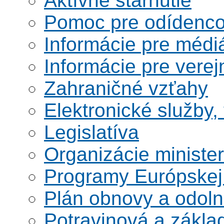
Aktívne starnutie
Pomoc pre odídenco
Informácie pre médi
Informácie pre verej
Zahraničné vzťahy
Elektronické služby,
Legislatíva
Organizácie ministe
Programy Európskej
Plán obnovy a odoln
Potravinová a zákla