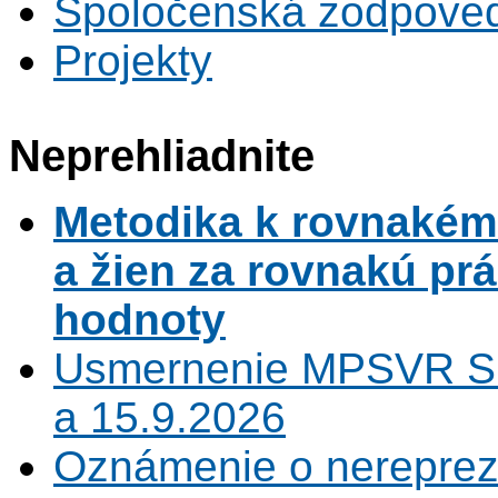
Spoločenská zodpove
Projekty
Neprehliadnite
Metodika k rovnaké
a žien za rovnakú pr
hodnoty
Usmernenie MPSVR SR
a 15.9.2026
Oznámenie o nerepreze