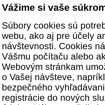
Vážime si vaše súkro
Súbory cookies sú potre
webu, ako aj pre účely a
návštevnosti. Cookies ná
Vášmu počítaču alebo a
Webovým stránkam umožň
o Vašej návšteve, naprík
bezpečného vyhľadávani
registrácie do nových sl