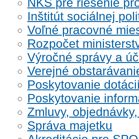
NKS pre riešenie pro
Inštitút sociálnej poli
Voľné pracovné mie
Rozpočet ministerst
Výročné správy a úč
Verejné obstarávani
Poskytovanie dotáci
Poskytovanie informá
Zmluvy, objednávky, 
Správa majetku