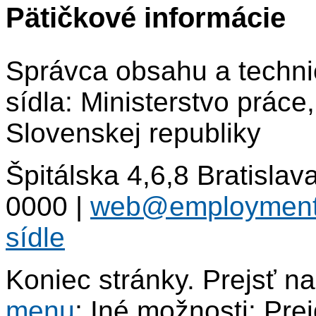
Pätičkové informácie
Správca obsahu a techni
sídla: Ministerstvo práce
Slovenskej republiky
Špitálska 4,6,8 Bratisla
0000
|
web@employment
sídle
Koniec stránky. Prejsť n
menu
; Iné možnosti: Pre