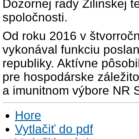
Dozornej rady Žilinskej t
spoločnosti.
Od roku 2016 v štvorro
vykonával funkciu posla
republiky. Aktívne pôsob
pre hospodárske záležit
a imunitnom výbore NR 
Hore
Vytlačiť do pdf