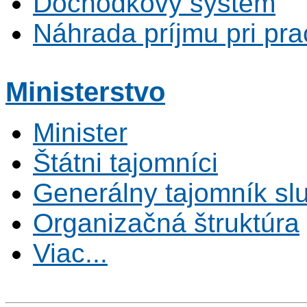
Dôchodkový systém
Náhrada príjmu pri pr
Ministerstvo
Minister
Štátni tajomníci
Generálny tajomník s
Organizačná štruktúra
Viac...