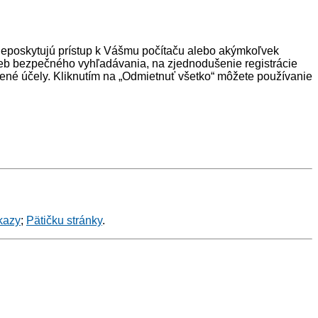
neposkytujú prístup k Vášmu počítaču alebo akýmkoľvek
eb bezpečného vyhľadávania, na zjednodušenie registrácie
ené účely. Kliknutím na „Odmietnuť všetko“ môžete používanie
kazy
;
Pätičku stránky
.