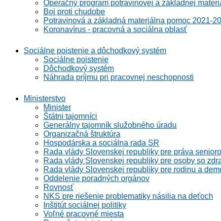
Operačný program potravinovej a základnej materi
Boj proti chudobe
Potravinová a základná materiálna pomoc 2021-2
Koronavírus - pracovná a sociálna oblasť
Sociálne poistenie a dôchodkový systém
Sociálne poistenie
Dôchodkový systém
Náhrada príjmu pri pracovnej neschopnosti
Ministerstvo
Minister
Štátni tajomníci
Generálny tajomník služobného úradu
Organizačná štruktúra
Hospodárska a sociálna rada SR
Rada vlády Slovenskej republiky pre práva senioro
Rada vlády Slovenskej republiky pre osoby so zdr
Rada vlády Slovenskej republiky pre rodinu a demo
Oddelenie poradných orgánov
Rovnosť
NKS pre riešenie problematiky násilia na deťoch
Inštitút sociálnej politiky
Voľné pracovné miesta