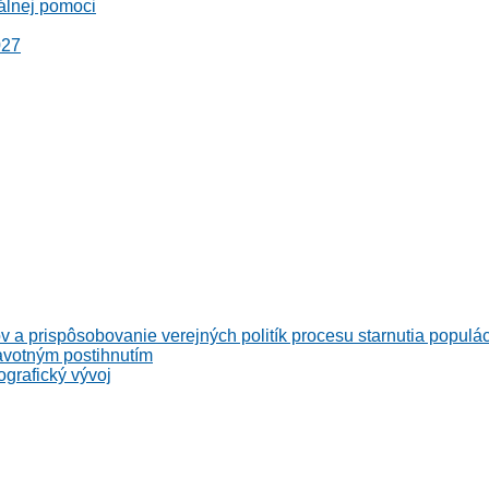
álnej pomoci
027
v a prispôsobovanie verejných politík procesu starnutia populá
avotným postihnutím
grafický vývoj