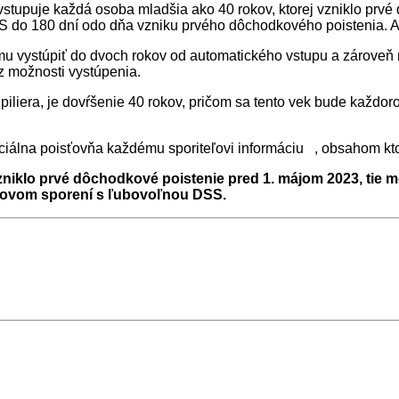
upuje každá osoba mladšia ako 40 rokov, ktorej vzniklo prvé 
do 180 dní odo dňa vzniku prvého dôchodkového poistenia. Ak 
tému vystúpiť do dvoch rokov od automatického vstupu a zároveň 
z možnosti vystúpenia.
. piliera, je dovŕšenie 40 rokov, pričom sa tento vek bude kaž
lna poisťovňa každému sporiteľovi informáciu , obsahom ktorej 
niklo prvé dôchodkové poistenie pred 1. májom 2023, tie mô
kovom sporení s ľubovoľnou DSS.