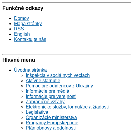
Funkčné odkazy
Domov
Mapa stránky
RSS
English
Kontaktujte nás
Hlavné menu
Úvodná stránka
Inšpekcia v sociálnych veciach
Aktívne starnutie
Pomoc pre odídencov z Ukrajiny
Informácie pre médiá
Informácie pre verejnosť
Zahraničné vzťahy
Elektronické služby, formuláre a žiadosti
Legislatíva
Organizácie ministerstva
Programy Európskej únie
Plán obnovy a odolnosti