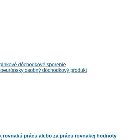
kové dôchodkové sporenie
rópsky osobný dôchodkový produkt
 rovnakú prácu alebo za prácu rovnakej hodnoty