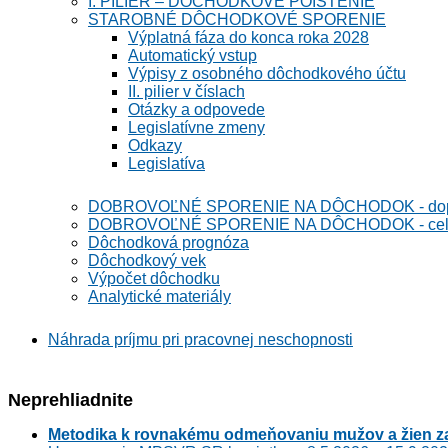
I. PILIER – DÔCHODKOVÉ POISTENIE
STAROBNÉ DÔCHODKOVÉ SPORENIE
Výplatná fáza do konca roka 2028
Automatický vstup
Výpisy z osobného dôchodkového účtu
II. pilier v číslach
Otázky a odpovede
Legislatívne zmeny
Odkazy
Legislatíva
DOBROVOĽNÉ SPORENIE NA DÔCHODOK - dopln
DOBROVOĽNÉ SPORENIE NA DÔCHODOK - celoeu
Dôchodková prognóza
Dôchodkový vek
Výpočet dôchodku
Analytické materiály
Náhrada príjmu pri pracovnej neschopnosti
Neprehliadnite
Metodika k rovnakému odmeňovaniu mužov a žien za