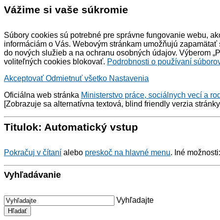
Vážime si vaše súkromie
Súbory cookies sú potrebné pre správne fungovanie webu, ako
informáciám o Vás. Webovým stránkam umožňujú zapamätať si 
do nových služieb a na ochranu osobných údajov. Výberom „Pr
voliteľných cookies blokovať.
Podrobnosti o používaní súborov
Akceptovať
Odmietnuť všetko
Nastavenia
Oficiálna web stránka
Ministerstvo práce, sociálnych vecí a ro
[Zobrazuje sa alternatívna textová,
blind friendly
verzia stránk
Titulok: Automatický vstup
Pokračuj v čítaní
alebo
preskoč na hlavné menu
. Iné možnosti
Vyhľadávanie
Vyhľadajte