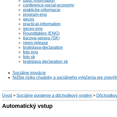
basic-information
conference-social-economy
prakticke-informacie
program-eng
geces
practical-information
geces-eng
Roundtables (ENG)
tlacova-sprava (SK)
news-release
bratislava-declaration
foto eng
foto sk
bratislava declaration sk
Sociálne inovácie
Nižšie riziko chudoby a sociálneho vylúčenia pre znevý
Úvod
>
Sociálne poistenie a dôchodkový systém
>
Dôchodkov
Automatický vstup