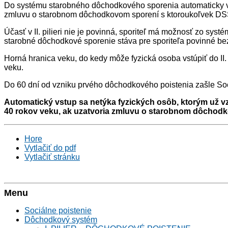
Do systému starobného dôchodkového sporenia automaticky vst
zmluvu o starobnom dôchodkovom sporení s ktoroukoľvek DSS 
Účasť v II. pilieri nie je povinná, sporiteľ má možnosť zo sys
starobné dôchodkové sporenie stáva pre sporiteľa povinné be
Horná hranica veku, do kedy môže fyzická osoba vstúpiť do II
veku.
Do 60 dní od vzniku prvého dôchodkového poistenia zašle Sociá
Automatický vstup sa netýka fyzických osôb, ktorým už vz
40 rokov veku, ak uzatvoria zmluvu o starobnom dôchod
Hore
Vytlačiť do pdf
Vytlačiť stránku
Menu
Sociálne poistenie
Dôchodkový systém