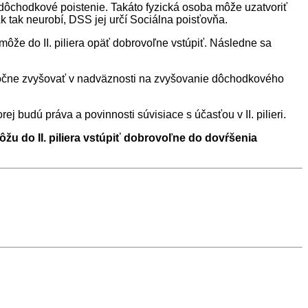
dôchodkové poistenie. Takáto fyzická osoba môže uzatvoriť
tak neurobí, DSS jej určí Sociálna poisťovňa.
môže do II. piliera opäť dobrovoľne vstúpiť. Následne sa
doročne zvyšovať v nadväznosti na zvyšovanie dôchodkového
budú práva a povinnosti súvisiace s účasťou v II. pilieri.
žu do II. piliera vstúpiť dobrovoľne do dovŕšenia