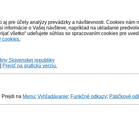
 aj pre účely analýzy prevádzky a návštevnosti. Cookies nám 
informácie o Vašej návšteve, napríklad na ukladanie predvoli
ijať všetko“ udeľujete súhlas so spracovaním cookies pre uved
 cookies.
diny Slovenskej republiky
y]
Prejsť na grafickú verziu.
: Prejdi na
Menu
;
Vyhľadávanie
;
Funkčné odkazy
;
Pätičkové od