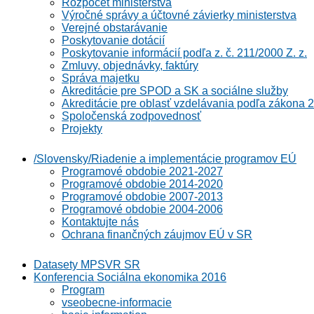
Rozpočet ministerstva
Výročné správy a účtovné závierky ministerstva
Verejné obstarávanie
Poskytovanie dotácií
Poskytovanie informácií podľa z. č. 211/2000 Z. z.
Zmluvy, objednávky, faktúry
Správa majetku
Akreditácie pre SPOD a SK a sociálne služby
Akreditácie pre oblasť vzdelávania podľa zákona 2
Spoločenská zodpovednosť
Projekty
/Slovensky/Riadenie a implementácie programov EÚ
Programové obdobie 2021-2027
Programové obdobie 2014-2020
Programové obdobie 2007-2013
Programové obdobie 2004-2006
Kontaktujte nás
Ochrana finančných záujmov EÚ v SR
Datasety MPSVR SR
Konferencia Sociálna ekonomika 2016
Program
vseobecne-informacie