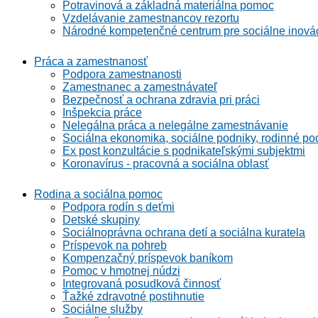
Potravinová a základná materiálna pomoc
Vzdelávanie zamestnancov rezortu
Národné kompetenčné centrum pre sociálne inová
Práca a zamestnanosť
Podpora zamestnanosti
Zamestnanec a zamestnávateľ
Bezpečnosť a ochrana zdravia pri práci
Inšpekcia práce
Nelegálna práca a nelegálne zamestnávanie
Sociálna ekonomika, sociálne podniky, rodinné po
Ex post konzultácie s podnikateľskými subjektmi
Koronavírus - pracovná a sociálna oblasť
Rodina a sociálna pomoc
Podpora rodín s deťmi
Detské skupiny
Sociálnoprávna ochrana detí a sociálna kuratela
Príspevok na pohreb
Kompenzačný príspevok baníkom
Pomoc v hmotnej núdzi
Integrovaná posudková činnosť
Ťažké zdravotné postihnutie
Sociálne služby