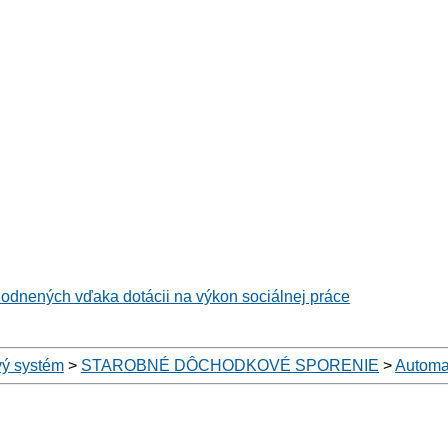
hodnených vďaka dotácii na výkon sociálnej práce
ý systém
>
STAROBNÉ DÔCHODKOVÉ SPORENIE
>
Automa