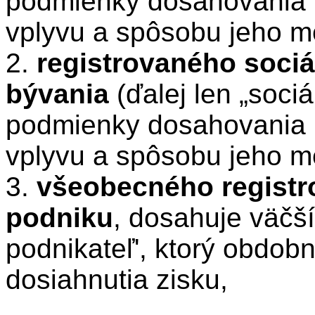
podmienky dosahovania 
vplyvu a spôsobu jeho me
2.
registrovaného soci
bývania
(ďalej len „sociá
podmienky dosahovania 
vplyvu a spôsobu jeho me
3.
všeobecného registr
podniku
, dosahuje väčší
podnikateľ', ktorý obdob
dosiahnutia zisku,