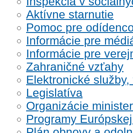
Inšpekcia v sociáln
Aktívne starnutie
Pomoc pre odídenco
Informácie pre médi
Informácie pre verej
Zahraničné vzťahy
Elektronické služby,
Legislatíva
Organizácie ministe
Programy Európskej
Plán obnovy a odoln