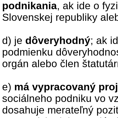
podnikania
, ak ide o fy
Slovenskej republiky ale
d) je
dôveryhodný
; ak i
podmienku dôveryhodnost
orgán alebo člen štatutá
e)
má vypracovaný proj
sociálneho podniku vo vz
dosahuje merateľný pozit