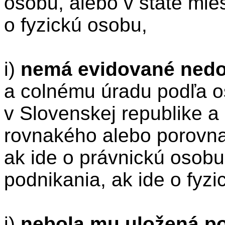
osobu, alebo v štáte mie
o fyzickú osobu,
i)
nemá evidované nedo
a colnému úradu podľa o
v Slovenskej republike 
rovnakého alebo porovnat
ak ide o právnickú osobu
podnikania, ak ide o fyzi
j)
nebola mu uložená po