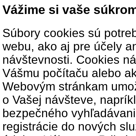
Vážime si vaše súkro
Súbory cookies sú potre
webu, ako aj pre účely a
návštevnosti. Cookies ná
Vášmu počítaču alebo a
Webovým stránkam umožň
o Vašej návšteve, naprík
bezpečného vyhľadávani
registrácie do nových sl