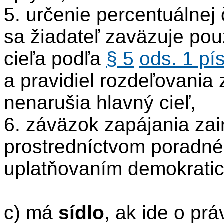
5. určenie percentuálnej 
sa žiadateľ zaväzuje pou
cieľa podľa
§ 5
ods. 1 pí
a pravidiel rozdeľovania 
nenarušia hlavný cieľ,
6. záväzok zapájania za
prostredníctvom poradn
uplatňovaním demokratic
c) má
sídlo
, ak ide o pr