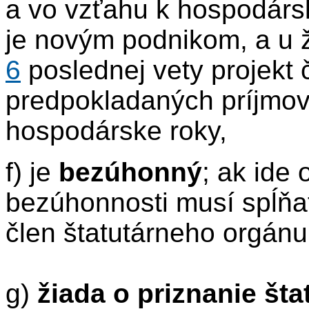
a vo vzťahu k hospodárske
je novým podnikom, a u 
6
poslednej vety projekt 
predpokladaných príjmov
hospodárske roky,
f) je
bezúhonný
; ak ide
bezúhonnosti musí spĺňať
člen štatutárneho orgánu
g)
žiada o priznanie št