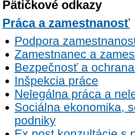
Pätičkové odkazy
Práca
a zamestnanosť
Podpora zamestnanost
Zamestnanec a zamest
Bezpečnosť a ochrana z
Inšpekcia práce
Nelegálna práca a ne
Sociálna ekonomika, s
podniky
Ex post konzultácie s 