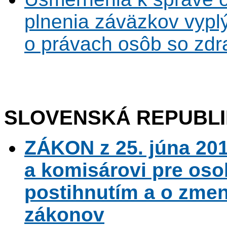
plnenia záväzkov vypl
o právach osôb so zdr
SLOVENSKÁ REPUBL
ZÁKON z 25. júna 201
a komisárovi pre os
postihnutím a o zmen
zákonov