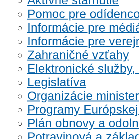
Aktívne starnutie
Pomoc pre odídenco
Informácie pre médi
Informácie pre verej
Zahraničné vzťahy
Elektronické služby,
Legislatíva
Organizácie ministe
Programy Európskej
Plán obnovy a odoln
Potravinová a zákla