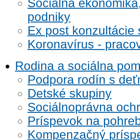
Sociálna ekonomika,
podniky
Ex post konzultácie 
Koronavírus - praco
Rodina a sociálna po
Podpora rodín s deť
Detské skupiny
Sociálnoprávna ochra
Príspevok na pohre
Kompenzačný prísp