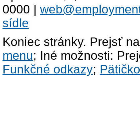
0000
|
web@employment
sídle
Koniec stránky. Prejsť n
menu
; Iné možnosti: Pre
Funkčné odkazy
;
Pätičk