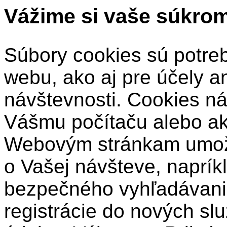
Vážime si vaše súkro
Súbory cookies sú potre
webu, ako aj pre účely a
návštevnosti. Cookies ná
Vášmu počítaču alebo a
Webovým stránkam umožň
o Vašej návšteve, naprík
bezpečného vyhľadávani
registrácie do nových sl