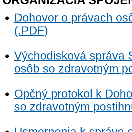
ORGANIZÁCIA SPOJ
Dohovor o právach osô
(.PDF)
Východisková správa 
osôb so zdravotným po
Opčný protokol k Doho
so zdravotným postihn
Usmernenia k správe o 