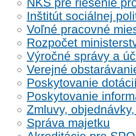
NKS pre riešenie pro
Inštitút sociálnej poli
Voľné pracovné mie
Rozpočet ministerst
Výročné správy a úč
Verejné obstarávani
Poskytovanie dotáci
Poskytovanie informá
Zmluvy, objednávky, 
Správa majetku