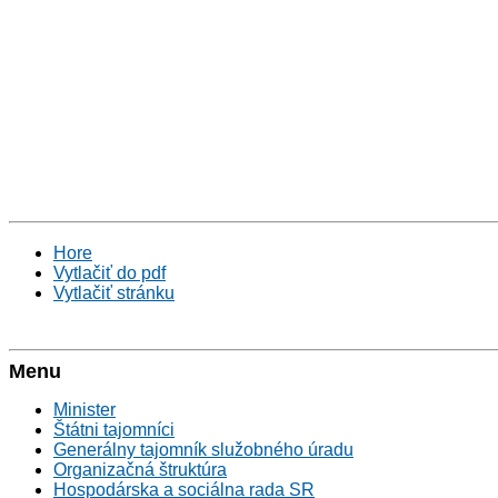
Hore
Vytlačiť do pdf
Vytlačiť stránku
Menu
Minister
Štátni tajomníci
Generálny tajomník služobného úradu
Organizačná štruktúra
Hospodárska a sociálna rada SR