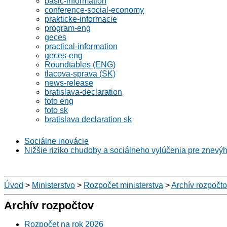
basic-information
conference-social-economy
prakticke-informacie
program-eng
geces
practical-information
geces-eng
Roundtables (ENG)
tlacova-sprava (SK)
news-release
bratislava-declaration
foto eng
foto sk
bratislava declaration sk
Sociálne inovácie
Nižšie riziko chudoby a sociálneho vylúčenia pre znevý
Úvod
>
Ministerstvo
>
Rozpočet ministerstva
>
Archív rozpočt
Archív rozpočtov
Rozpočet na rok 2026