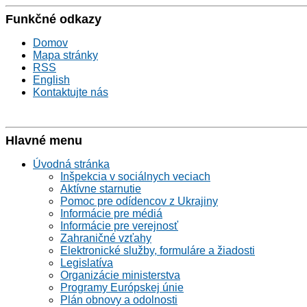
Funkčné odkazy
Domov
Mapa stránky
RSS
English
Kontaktujte nás
Hlavné menu
Úvodná stránka
Inšpekcia v sociálnych veciach
Aktívne starnutie
Pomoc pre odídencov z Ukrajiny
Informácie pre médiá
Informácie pre verejnosť
Zahraničné vzťahy
Elektronické služby, formuláre a žiadosti
Legislatíva
Organizácie ministerstva
Programy Európskej únie
Plán obnovy a odolnosti