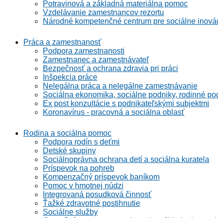
Potravinová a základná materiálna pomoc
Vzdelávanie zamestnancov rezortu
Národné kompetenčné centrum pre sociálne inová
Práca a zamestnanosť
Podpora zamestnanosti
Zamestnanec a zamestnávateľ
Bezpečnosť a ochrana zdravia pri práci
Inšpekcia práce
Nelegálna práca a nelegálne zamestnávanie
Sociálna ekonomika, sociálne podniky, rodinné po
Ex post konzultácie s podnikateľskými subjektmi
Koronavírus - pracovná a sociálna oblasť
Rodina a sociálna pomoc
Podpora rodín s deťmi
Detské skupiny
Sociálnoprávna ochrana detí a sociálna kuratela
Príspevok na pohreb
Kompenzačný príspevok baníkom
Pomoc v hmotnej núdzi
Integrovaná posudková činnosť
Ťažké zdravotné postihnutie
Sociálne služby