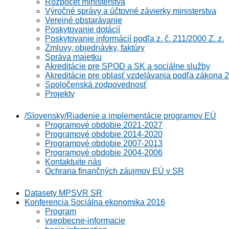
Rozpočet ministerstva
Výročné správy a účtovné závierky ministerstva
Verejné obstarávanie
Poskytovanie dotácií
Poskytovanie informácií podľa z. č. 211/2000 Z. z.
Zmluvy, objednávky, faktúry
Správa majetku
Akreditácie pre SPOD a SK a sociálne služby
Akreditácie pre oblasť vzdelávania podľa zákona 2
Spoločenská zodpovednosť
Projekty
/Slovensky/Riadenie a implementácie programov EÚ
Programové obdobie 2021-2027
Programové obdobie 2014-2020
Programové obdobie 2007-2013
Programové obdobie 2004-2006
Kontaktujte nás
Ochrana finančných záujmov EÚ v SR
Datasety MPSVR SR
Konferencia Sociálna ekonomika 2016
Program
vseobecne-informacie