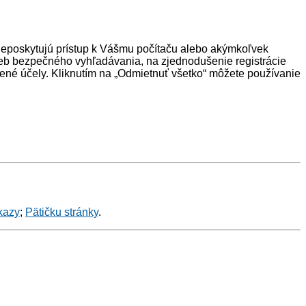
neposkytujú prístup k Vášmu počítaču alebo akýmkoľvek
eb bezpečného vyhľadávania, na zjednodušenie registrácie
ené účely. Kliknutím na „Odmietnuť všetko“ môžete používanie
kazy
;
Pätičku stránky
.