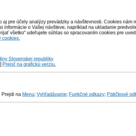
 aj pre účely analýzy prevádzky a návštevnosti. Cookies nám 
informácie o Vašej návšteve, napríklad na ukladanie predvoli
ijať všetko“ udeľujete súhlas so spracovaním cookies pre uved
 cookies.
diny Slovenskej republiky
y]
Prejsť na grafickú verziu.
: Prejdi na
Menu
;
Vyhľadávanie
;
Funkčné odkazy
;
Pätičkové od