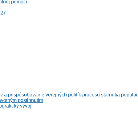
álnej pomoci
027
v a prispôsobovanie verejných politík procesu starnutia populá
avotným postihnutím
grafický vývoj