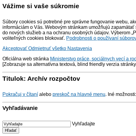
Vážime si vaše súkromie
Súbory cookies sú potrebné pre správne fungovanie webu, ako
informáciám o Vás. Webovým stránkam umožňujú zapamätať si 
do nových služieb a na ochranu osobných údajov. Výberom „Pr
voliteľných cookies blokovať.
Podrobnosti o používaní súborov
Akceptovať
Odmietnuť všetko
Nastavenia
Oficiálna web stránka
Ministerstvo práce, sociálnych vecí a ro
[Zobrazuje sa alternatívna textová,
blind friendly
verzia stránk
Titulok: Archív rozpočtov
Pokračuj v čítaní
alebo
preskoč na hlavné menu
. Iné možnosti
Vyhľadávanie
Vyhľadajte