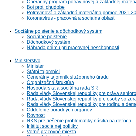
Operačný program potravinovej a základnej materi
Boj proti chudobe
Potravinová a základná materiálna pomoc 2021-2
Koronavírus - pracovná a sociálna oblasť
Sociálne poistenie a dôchodkový systém
Sociálne poistenie
Dôchodkový systém
Náhrada príjmu pri pracovnej neschopnosti
Ministerstvo
Minister
Štátni tajomníci
Generálny tajomník služobného úradu
Organizačná štruktúra
Hospodárska a sociálna rada SR
Rada vlády Slovenskej republiky pre práva senioro
Rada vlády Slovenskej republiky pre osoby so zdr
Rada vlády Slovenskej republiky pre rodinu a demo
Oddelenie poradných orgánov
Rovnosť
NKS pre riešenie problematiky násilia na deťoch
Inštitút sociálnej politiky
Voľné pracovné miesta